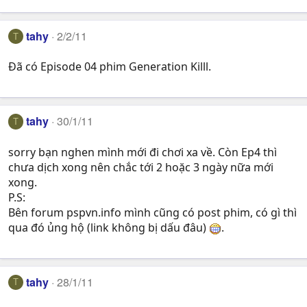
tahy
2/2/11
T
Đã có Episode 04 phim Generation Killl.
tahy
30/1/11
T
sorry bạn nghen mình mới đi chơi xa về. Còn Ep4 thì
chưa dịch xong nên chắc tới 2 hoặc 3 ngày nữa mới
xong.
P.S:
Bên forum pspvn.info mình cũng có post phim, có gì thì
qua đó ủng hộ (link không bị dấu đâu)
.
tahy
28/1/11
T