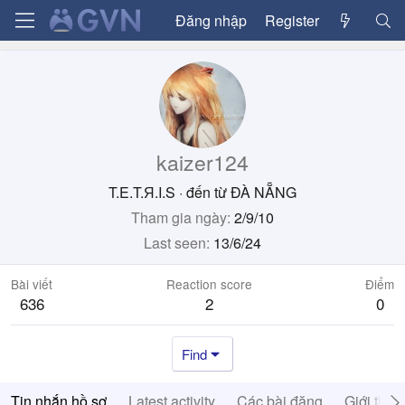
Đăng nhập
Register
kaizer124
T.E.T.Я.I.S
·
đến từ
ĐÀ NẴNG
Tham gia ngày
2/9/10
Last seen
13/6/24
Bài viết
Reaction score
Điểm
636
2
0
Find
Tin nhắn hồ sơ
Latest activity
Các bài đăng
Giới thiệ