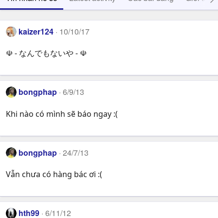
kaizer124
10/10/17
☫ - なんでもないや - ☫
bongphap
6/9/13
Khi nào có mình sẽ báo ngay :(
bongphap
24/7/13
Vẫn chưa có hàng bác ơi :(
hth99
6/11/12