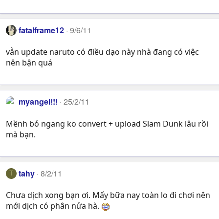
fatalframe12
9/6/11
vẫn update naruto có điều dạo này nhà đang có việc
nên bận quá
myangel!!!
25/2/11
Mềnh bỏ ngang ko convert + upload Slam Dunk lâu rồi
mà bạn.
tahy
8/2/11
T
Chưa dịch xong bạn ơi. Mấy bữa nay toàn lo đi chơi nên
mới dịch có phân nửa hà.