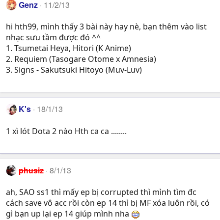
Genz
11/2/13
hi hth99, mình thấy 3 bài này hay nè, bạn thêm vào list
nhạc sưu tầm được đó ^^
1. Tsumetai Heya, Hitori (K Anime)
2. Requiem (Tasogare Otome x Amnesia)
3. Signs - Sakutsuki Hitoyo (Muv-Luv)
K's
18/1/13
1 xì lót Dota 2 nào Hth ca ca ........
phusiz
8/1/13
ah, SAO ss1 thì mấy ep bị corrupted thì mình tìm đc
cách save vô acc rồi còn ep 14 thì bị MF xóa luôn rồi, có
gì bạn up lại ep 14 giúp mình nha