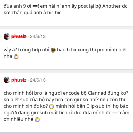
đùa anh 9 ơi ==! em nài nỉ anh ấy post lại bộ Another dc
ko! chán quá anh à hic hic
phusiz
24/6/13
vậy à? trùng hợp nhỉ
bao h fix xong thì pm mình biết
nha
phusiz
24/6/13
cho mình hỏi bro là người encode bộ Clannad đúng ko?
ko biết sub của bộ này bro còn giữ ko nhỉ? nếu còn thì
cho mình xin đc ko?
mình hỏi bên Clip-sub thì họ bào
người đang giữ sub mất tích rồi ko đưa mình đc ==' cảm
ơn nhiều nhé