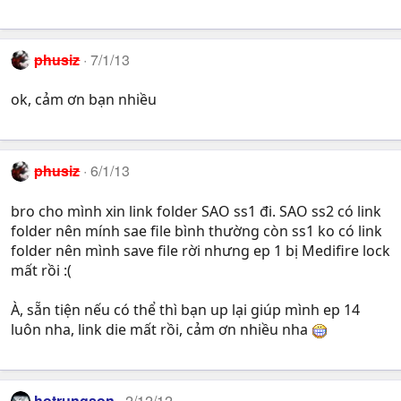
phusiz
7/1/13
ok, cảm ơn bạn nhiều
phusiz
6/1/13
bro cho mình xin link folder SAO ss1 đi. SAO ss2 có link
folder nên mính sae file bình thường còn ss1 ko có link
folder nên mình save file rời nhưng ep 1 bị Medifire lock
mất rồi :(
À, sẵn tiện nếu có thể thì bạn up lại giúp mình ep 14
luôn nha, link die mất rồi, cảm ơn nhiều nha
hotrungson
2/12/12