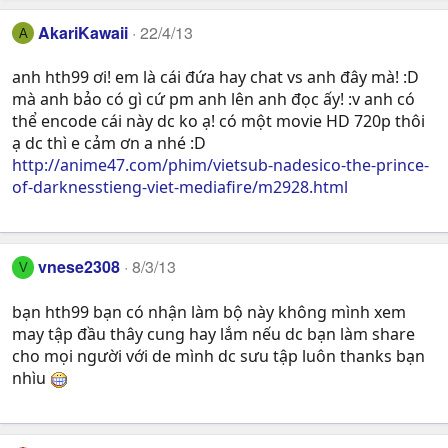
AkariKawaii
22/4/13
A
anh hth99 ơi! em là cái đứa hay chat vs anh đây mà! :D
mà anh bảo có gì cứ pm anh lên anh đọc ấy! :v anh có
thể encode cái này dc ko ạ! có một movie HD 720p thôi
ạ dc thì e cảm ơn a nhé :D
http://anime47.com/phim/vietsub-nadesico-the-prince-
of-darknesstieng-viet-mediafire/m2928.html
vnese2308
8/3/13
V
bạn hth99 bạn có nhận làm bộ này không mình xem
may tập đầu thây cung hay lắm nếu dc bạn làm share
cho mọi người với de mình dc sưu tập luôn thanks bạn
nhìu