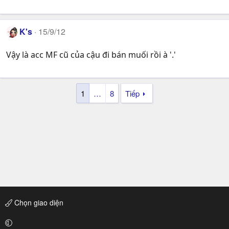
K's
15/9/12
Vậy là acc MF cũ của cậu đi bán muối rồi à '.'
1
…
8
Tiếp
Chọn giao diện