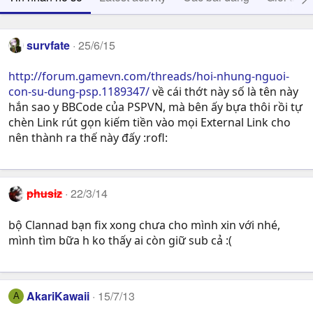
survfate
25/6/15
http://forum.gamevn.com/threads/hoi-nhung-nguoi-
con-su-dung-psp.1189347/
về cái thớt này số là tên này
hắn sao y BBCode của PSPVN, mà bên ấy bựa thôi rồi tự
chèn Link rút gọn kiếm tiền vào mọi External Link cho
nên thành ra thế này đấy :rofl:
phusiz
22/3/14
bộ Clannad bạn fix xong chưa cho mình xin với nhé,
mình tìm bữa h ko thấy ai còn giữ sub cả :(
AkariKawaii
15/7/13
A