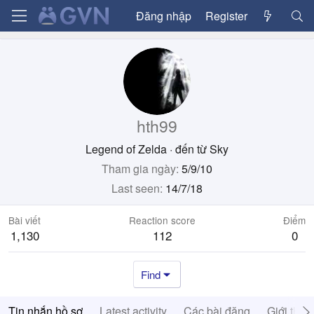
Đăng nhập
Register
hth99
Legend of Zelda
·
đến từ
Sky
Tham gia ngày
5/9/10
Last seen
14/7/18
Bài viết
Reaction score
Điểm
1,130
112
0
Find
Tin nhắn hồ sơ
Latest activity
Các bài đăng
Giới thiệ