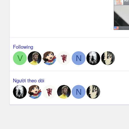
Following
V
N
Người theo dõi
N