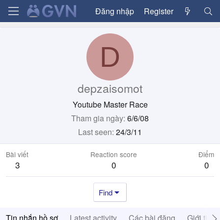
Đăng nhập
Register
D
depzaisomot
Youtube Master Race
Tham gia ngày
6/6/08
Last seen
24/3/11
Bài viết
Reaction score
Điểm
3
0
0
Find
Tin nhắn hồ sơ
Latest activity
Các bài đăng
Giới thiệ