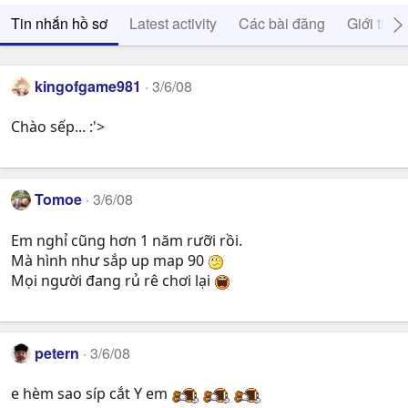
Tin nhắn hồ sơ
Latest activity
Các bài đăng
Giới thiệ
kingofgame981
3/6/08
Chào sếp... :'>
Tomoe
3/6/08
Em nghỉ cũng hơn 1 năm rưỡi rồi.
Mà hình như sắp up map 90
Mọi người đang rủ rê chơi lại
petern
3/6/08
e hèm sao síp cắt Y em