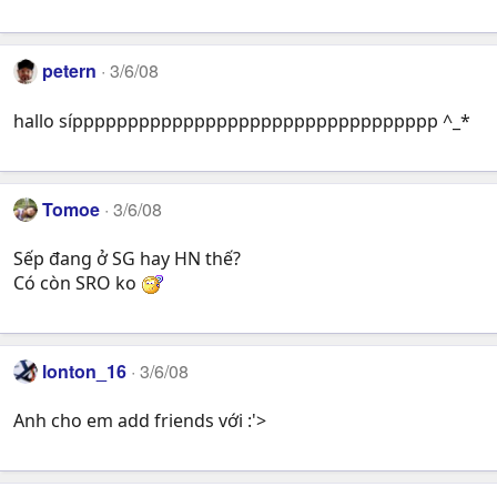
petern
3/6/08
hallo síppppppppppppppppppppppppppppppppp ^_*
Tomoe
3/6/08
Sếp đang ở SG hay HN thế?
Có còn SRO ko
lonton_16
3/6/08
Anh cho em add friends với :'>