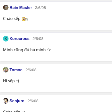
Rain Master
2/6/08
Chào sếp
Korocross
2/6/08
K
Mình cũng đú hả mình :'>
Tomoe
2/6/08
Hi sếp ::)
Senjuro
2/6/08
Chào sếp :'>