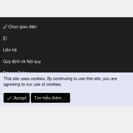
Chọn giao diện
Liên hệ
Quy định và Nội quy
Privacy Policy
This site uses cookies. By continuing to use this site, you are
agreeing to our use of cookies.
Trợ giúp
R
Accept
Tìm hiểu thêm.…
S
S