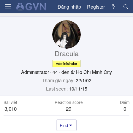
Đăng nhập
Register
Dracula
Administrator
Administrator
·
44
·
đến từ
Ho Chi Minh City
Tham gia ngày
22/1/02
Last seen
10/11/15
Bài viết
Reaction score
Điểm
3,010
29
0
Find