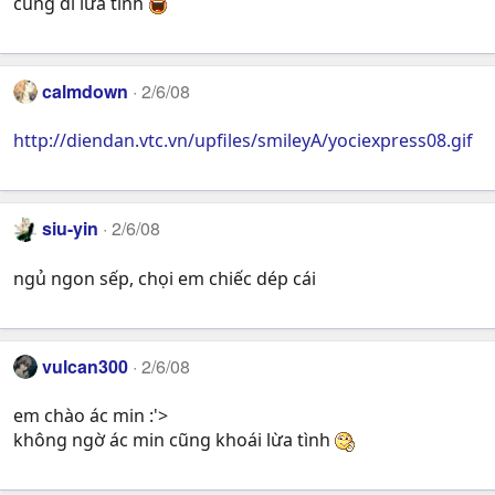
cũng đi lừa tình
calmdown
2/6/08
http://diendan.vtc.vn/upfiles/smileyA/yociexpress08.gif
siu-yin
2/6/08
ngủ ngon sếp, chọi em chiếc dép cái
vulcan300
2/6/08
em chào ác min :'>
không ngờ ác min cũng khoái lừa tình