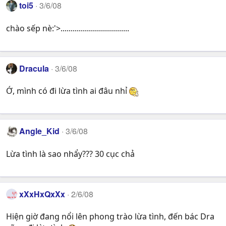
toi5
3/6/08
chào sếp nè:'>..................................
Dracula
3/6/08
Ớ, mình có đi lừa tình ai đâu nhỉ
Angle_Kid
3/6/08
Lừa tình là sao nhẩy??? 30 cục chả
xXxHxQxXx
2/6/08
Hiện giờ đang nổi lên phong trào lừa tình, đến bác Dra