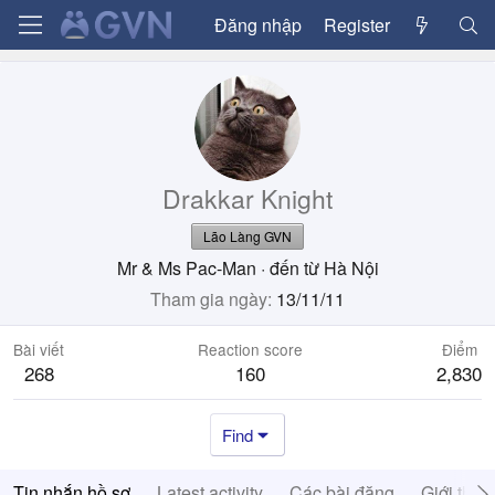
Đăng nhập
Register
Drakkar Knight
Lão Làng GVN
Mr & Ms Pac-Man
·
đến từ
Hà Nội
Tham gia ngày
13/11/11
Bài viết
Reaction score
Điểm
268
160
2,830
Find
Tin nhắn hồ sơ
Latest activity
Các bài đăng
Giới thiệ