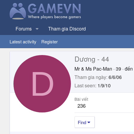
Forums
Tham gia Discord
Latest activity
Register
Dương - 44
D
Mr & Ms Pac-Man
·
39
·
đến 
Tham gia ngày
6/6/06
Last seen
1/9/10
Bài viết
236
Find