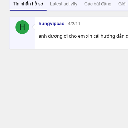
Tin nhắn hồ sơ
Latest activity
Các bài đăng
Giới 
hungvipcao
4/2/11
H
anh dương ơi cho em xin cái hướng dẫn 