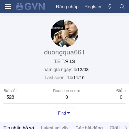
Đăng nhập
Register
duongqua661
T.E.T.Я.I.S
Tham gia ngày
4/12/08
Last seen
14/11/10
Bài viết
Reaction score
Điểm
528
0
0
Find
Tin nhắn hồ sơ
Latest activity
Các bài đăng
Giới thiệ