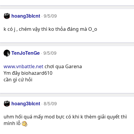
hoang3blcnt
9/5/09
k có j , chém vậy thì ko thỏa đáng mà O_o
TenJoTenGe
9/5/09
www.vnbattle.net
chơi qua Garena
Ym đây biohazard610
cần gì cứ hỏi
hoang3blcnt
8/5/09
uhm hối quá mấy mod bực có khi k thèm giải quyết thì
mình lỗ