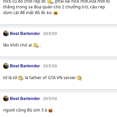
nick cũ éo chơi rep đc
, phải xài nick mới,vừa mới bị
thằng trong sa đoạ quán cho 2 chưởng trừ, cậu rep
dùm cái để mất đỏ đc ko
Best Bartender
29/5/09
lão khôi chứ ai
.
Best Bartender
29/5/09
tớ là tớ
, là father of GTA VN server
Best Bartender
29/5/09
ngươi cũng đú sim 3 à
.