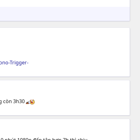
no-Trigger-
́ng còn 3h30
phút 1080p đến tận hơn 7h thì chịu...