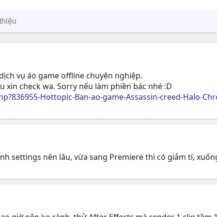
thiệu
 dịch vụ áo game offline chuyên nghiệp.
u xin check wa. Sorry nếu làm phiền bác nhé :D
p?836955-Hottopic-Ban-ao-game-Assassin-creed-Halo-Chro
ình settings nên lâu, vừa sang Premiere thì có giảm tí, xuô
iờ nên ko rành, thử After Effects mà render 1 clip tầm 10 