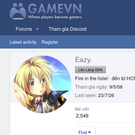
Forums
Tham gia Discord
Latest activity
Register
Eazy.
Lão Làng GVN
Fire in the hole!
·
đến từ
HC
Tham gia ngày
9/5/08
Last seen
23/7/26
Bài viết
2,549
Find