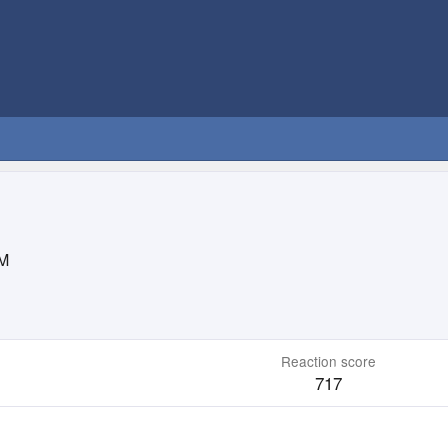
M
Reaction score
717