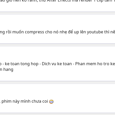
xong rồi muốn compress cho nó nhẹ để up lên youtube thì n
- ke toan tong hop - Dich vu ke toan - Phan mem ho tro ke k
an hang
ôi, phim này mình chưa coi