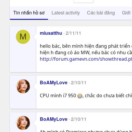
Tin nhắn hồ sơ
Latest activity
Các bài đăng
Giới 
miusatthu
2/11/11
M
hello bác, bên mình hiện đang phát triển
hiện h đang có áo MW, nếu bác có nhu cầ
http://forum.gamevn.com/showthread.ph
BoAMyLove
2/10/11
CPU mình i7 950
, chắc do chưa biết ch
BoAMyLove
2/10/11
Ah mình có Premiere nhưng chưa dùng bao g