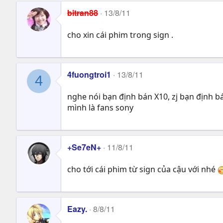
bitran88
13/8/11
cho xin cái phim trong sign .
4fuongtroi1
13/8/11
4
nghe nói bạn định bán X10, zj bạn định b
mình là fans sony
+Se7eN+
11/8/11
cho tới cái phim từ sign của cậu với nhé
Eazy.
8/8/11