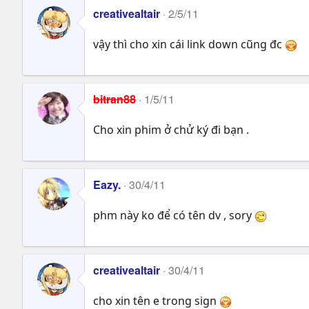
creativealtair
2/5/11
vậy thì cho xin cái link down cũng đc
bitran88
1/5/11
Cho xin phim ở chử ký đi bạn .
Eazy.
30/4/11
phm này ko để có tên dv , sory
creativealtair
30/4/11
cho xin tên e trong sign