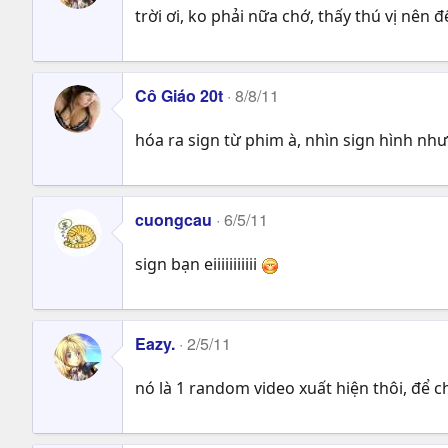
trời ơi, ko phải nữa chớ, thấy thú vị nên đ
Cô Giáo 20t
8/8/11
hóa ra sign từ phim à, nhìn sign hình nh
cuongcau
6/5/11
sign bạn eiiiiiiiiiii
Eazy.
2/5/11
nó là 1 random video xuất hiện thôi, để c