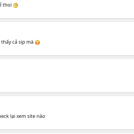
ể thoi
ư thấy cả sịp mà
heck lại xem site nào