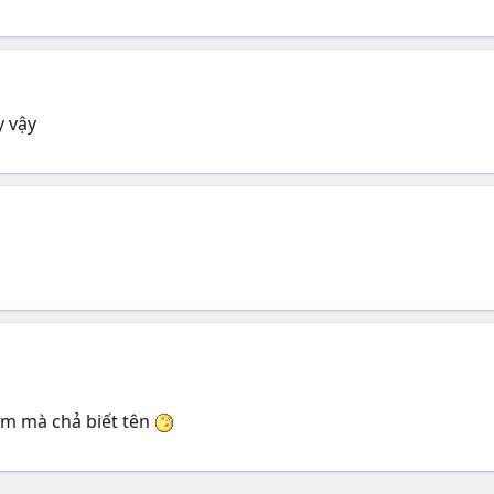
y vậy
em mà chả biết tên