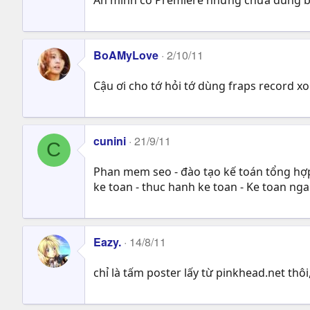
BoAMyLove
2/10/11
Cậu ơi cho tớ hỏi tớ dùng fraps record 
cunini
21/9/11
C
Phan mem seo - đào tạo kế toán tổng hợp 
ke toan - thuc hanh ke toan - Ke toan ng
Eazy.
14/8/11
chỉ là tấm poster lấy từ pinkhead.net th