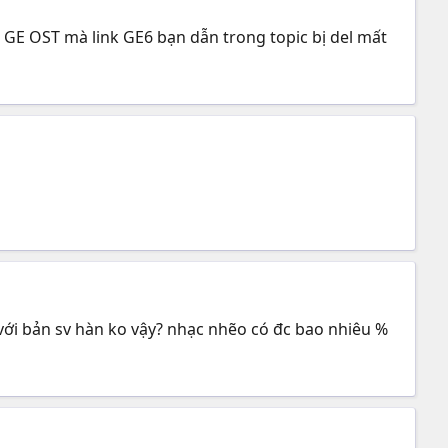
 GE OST mà link GE6 bạn dẫn trong topic bị del mất
ần với bản sv hàn ko vậy? nhạc nhẽo có đc bao nhiêu %