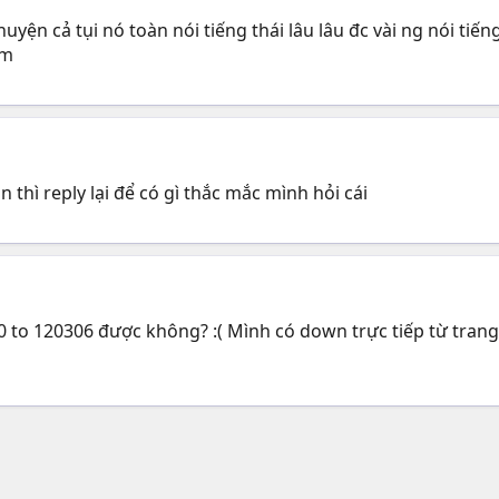
huyện cả tụi nó toàn nói tiếng thái lâu lâu đc vài ng nói t
ắm
 thì reply lại để có gì thắc mắc mình hỏi cái
0 to 120306 được không? :( Mình có down trực tiếp từ tra