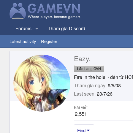
Forums
Tham gia Discord
Latest activity
Register
Eazy.
Lão Làng GVN
Fire in the hole!
·
đến từ
HC
Tham gia ngày
9/5/08
Last seen
23/7/26
Bài viết
2,551
Find