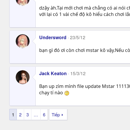
dzậy àh.Tại mới chơi mà chẳng có ai nói c
với lại có 1 vài chế độ kô hiểu cách chơi l
Undersword
23/5/12
bạn gì đó ơi còn chơi mstar kô vậy.Nếu còn
Jack Keaton
15/3/12
Bạn up zìm mình file update Mstar 11113
chạy tí nào
1
2
3
…
6
Tiếp