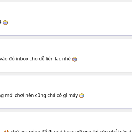
hé
vào đó inbox cho dễ liên lạc nhé
ng mới chơi nên cũng chả có gì mấy
y
chứ acc mình để đi raid boss với pvp thì còn phải cày dà