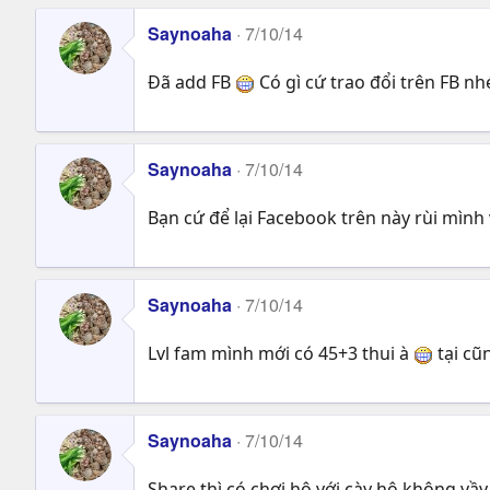
Saynoaha
7/10/14
Đã add FB
Có gì cứ trao đổi trên FB n
Saynoaha
7/10/14
Bạn cứ để lại Facebook trên này rùi mình 
Saynoaha
7/10/14
Lvl fam mình mới có 45+3 thui à
tại cũ
Saynoaha
7/10/14
Share thì có chơi hộ với cày hộ không vầ