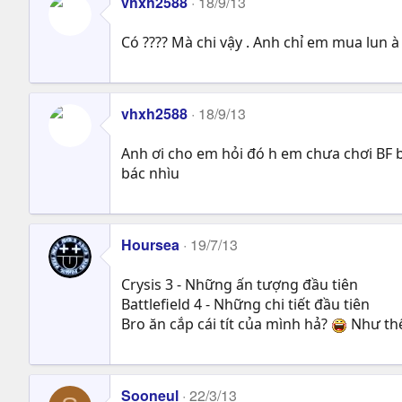
vhxh2588
18/9/13
Có ???? Mà chi vậy . Anh chỉ em mua lun à
vhxh2588
18/9/13
Anh ơi cho em hỏi đó h em chưa chơi BF 
bác nhìu
Hoursea
19/7/13
Crysis 3 - Những ấn tượng đầu tiên
Battlefield 4 - Những chi tiết đầu tiên
Bro ăn cắp cái tít của mình hả?
Như thế
Sooneul
22/3/13