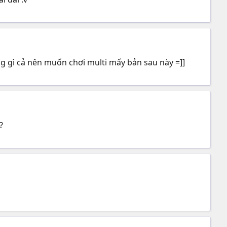
ng gì cả nên muốn chơi multi mấy bản sau này =]]
?