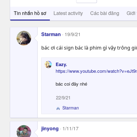
Tin nhắn hồ sơ
Latest activity
Các bài đăng
Giới 
Starman
19/9/21
bác ơi cái sign bác là phim gì vậy trôn
Eazy.
https://www.youtube.com/watch?v=eJt9
bác coi đây nhé
22/9/21
Starman
R
e
a
c
jinyong
1/11/17
t