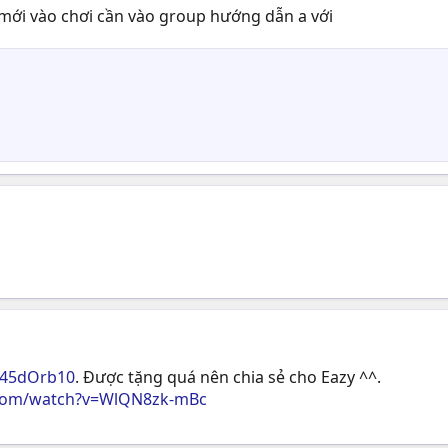
A mới vào chơi cần vào group hướng dẫn a với
M45dOrb10
. Được tặng quá nên chia sẻ cho Eazy ^^.
.com/watch?v=WlQN8zk-mBc