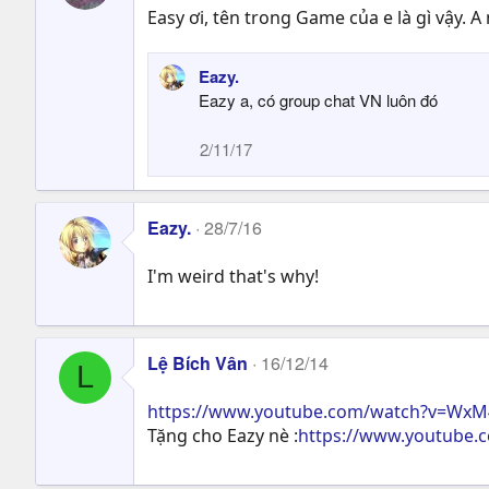
i
Easy ơi, tên trong Game của e là gì vậy. 
o
n
s
Eazy.
:
Eazy a, có group chat VN luôn đó
2/11/17
Eazy.
28/7/16
I'm weird that's why!
Lệ Bích Vân
16/12/14
L
https://www.youtube.com/watch?v=Wx
Tặng cho Eazy nè :
https://www.youtube