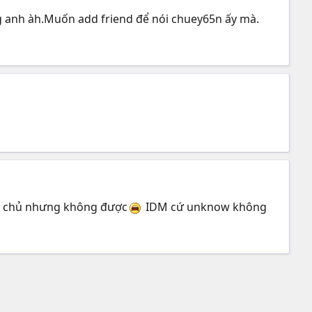
iếng anh àh.Muốn add friend để nói chuey65n ấy mà.
ng chủ nhưng không được
IDM cứ unknow không