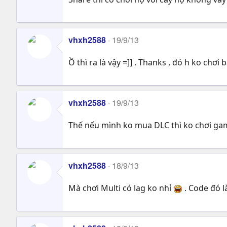
vhxh2588
19/9/13
Ồ thì ra là vậy =]] . Thanks , đó h ko chơi
vhxh2588
19/9/13
Thế nếu mình ko mua DLC thì ko chơi gam
vhxh2588
18/9/13
Mà chơi Multi có lag ko nhỉ
. Code đó l