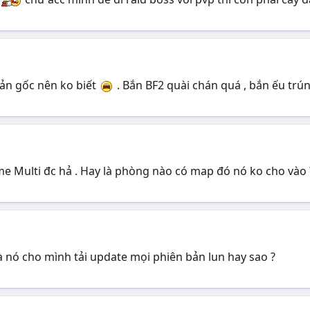
 bản gốc nên ko biết
. Bắn BF2 quài chán quá , bắn ếu trú
e Multi đc hả . Hay là phòng nào có map đó nó ko cho vào 
à nó cho mình tải update mọi phiên bản lun hay sao ?