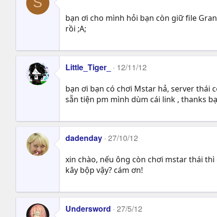
S
bạn ơi cho mình hỏi bạn còn giữ file Gra
rồi ;A;
Little_Tiger_
12/11/12
bạn ơi bạn có chơi Mstar hả, server thái c
sẵn tiện pm mình dùm cái link , thanks b
dadenday
27/10/12
xin chào, nếu ông còn chơi mstar thái thì
kây bộp vậy? cám ơn!
Undersword
27/5/12