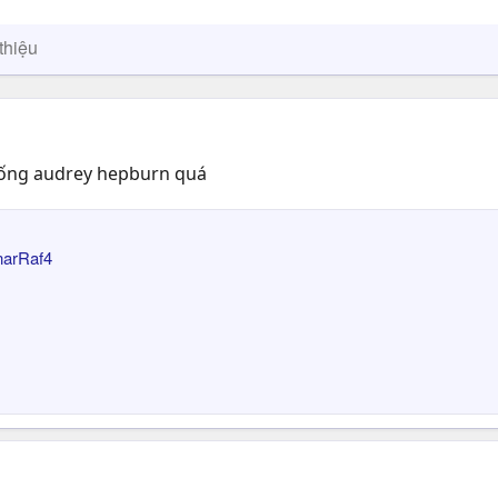
thiệu
g giống audrey hepburn quá
narRaf4