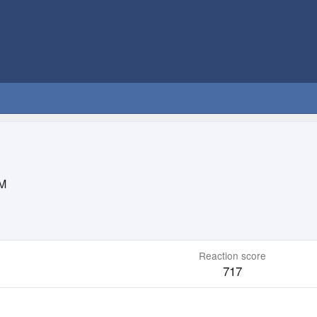
M
Reaction score
717