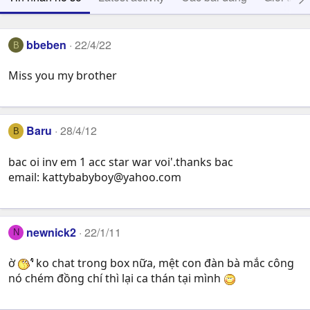
bbeben
22/4/22
B
Miss you my brother
Baru
28/4/12
B
bac oi inv em 1 acc star war voi'.thanks bac
email:
kattybabyboy@yahoo.com
newnick2
22/1/11
N
ờ
ko chat trong box nữa, mệt con đàn bà mắc công
nó chém đồng chí thì lại ca thán tại mình