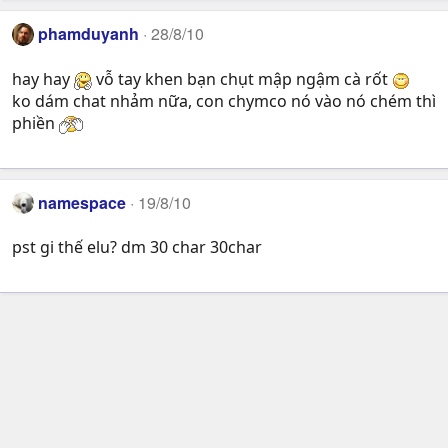
phamduyanh
28/8/10
hay hay
vỗ tay khen bạn chụt mập ngậm cà rốt
ko dám chat nhảm nữa, con chymco nó vào nó chém thì
phiền
namespace
19/8/10
pst gi thế elu? dm 30 char 30char