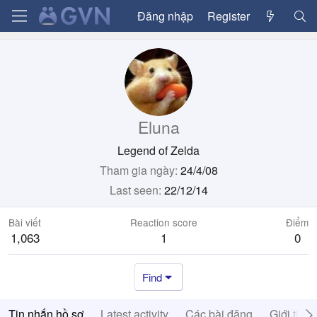
Đăng nhập
Register
Eluna
Legend of Zelda
Tham gia ngày
24/4/08
Last seen
22/12/14
Bài viết
Reaction score
Điểm
1,063
1
0
Find
Tin nhắn hồ sơ
Latest activity
Các bài đăng
Giới thiệ