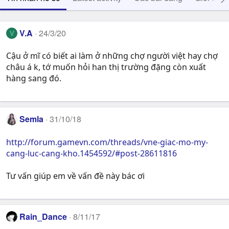
V.A
24/3/20
V
Cậu ở mĩ có biết ai làm ở những chợ người việt hay chợ
châu á k, tớ muốn hỏi han thị trường đặng còn xuất
hàng sang đó.
Semla
31/10/18
http://forum.gamevn.com/threads/vne-giac-mo-my-
cang-luc-cang-kho.1454592/#post-28611816
Tư vấn giúp em về vấn đề này bác ơi
Rain_Dance
8/11/17