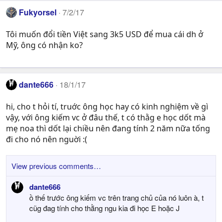
Fukyorsel
7/2/17
Tôi muốn đổi tiền Việt sang 3k5 USD để mua cái dh ở
Mỹ, ông có nhận ko?
dante666
18/1/17
hi, cho t hỏi tí, truớc ông học hay có kinh nghiệm về gì
vậy, với ông kiếm vc ở đâu thế, t có thằg e học dốt mà
mẹ noa thì dốt lại chiều nên đang tính 2 năm nữa tống
đi cho nó nên nguời :(
View previous comments…
dante666
ồ thế trước ông kiếm vc trên trang chủ của nó luôn à, t
cũg đag tính cho thằng ngu kia đi học E hoặc J