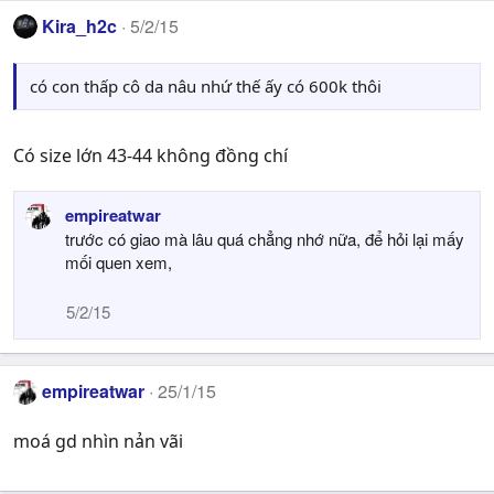
Kira_h2c
5/2/15
có con thấp cô da nâu nhứ thế ấy có 600k thôi
Có size lớn 43-44 không đồng chí
empireatwar
trước có giao mà lâu quá chẳng nhớ nữa, để hỏi lại mấy
mối quen xem,
5/2/15
empireatwar
25/1/15
moá gd nhìn nản vãi