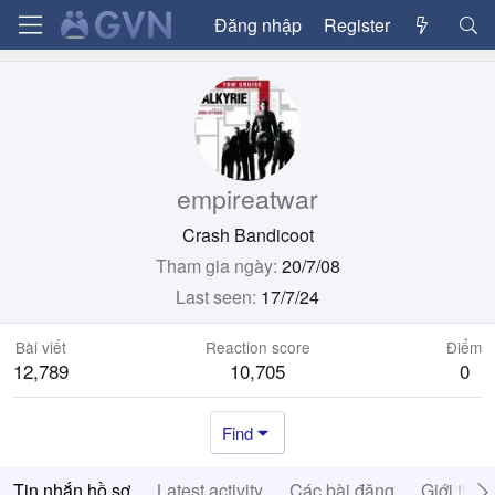
Đăng nhập
Register
empireatwar
Crash Bandicoot
Tham gia ngày
20/7/08
Last seen
17/7/24
Bài viết
Reaction score
Điểm
12,789
10,705
0
Find
Tin nhắn hồ sơ
Latest activity
Các bài đăng
Giới thiệ