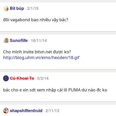
Bít búp
2/1/15
đôi vagabond bao nhiêu vậy bác?
Sunoflife
16/11/14
Cho mình invite bitvn.net được ko?
http://blog.uhm.vn/emo/heoden/18.gif
Củ Khoai To
5/3/14
C
bác cho e xin sdt xem nhập cái lô PUMA dư nào đc ko
shapshifterdruid
2/11/13