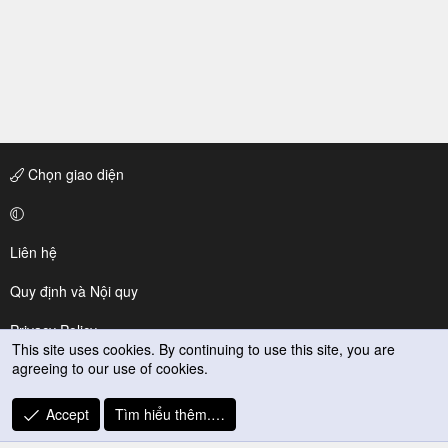
Chọn giao diện
Liên hệ
Quy định và Nội quy
Privacy Policy
This site uses cookies. By continuing to use this site, you are
agreeing to our use of cookies.
Trợ giúp
R
Accept
Tìm hiểu thêm.…
S