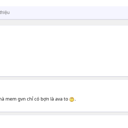
thiệu
mà mem gvn chỉ có bợn là ava to
.