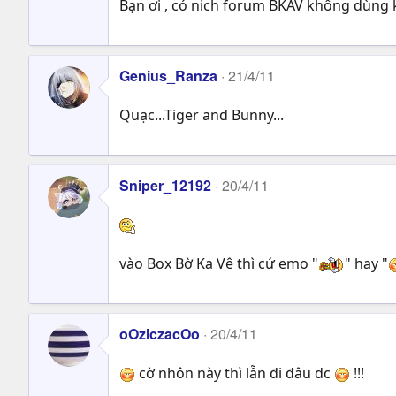
Bạn ơi , có nich forum BKAV không dùng 
Genius_Ranza
21/4/11
Quạc...Tiger and Bunny...
Sniper_12192
20/4/11
vào Box Bờ Ka Vê thì cứ emo "
" hay "
oOziczacOo
20/4/11
cờ nhôn này thì lẫn đi đâu dc
!!!