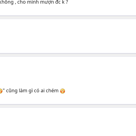
không , cho mình mượn đc k ?
" cũng làm gì có ai chém