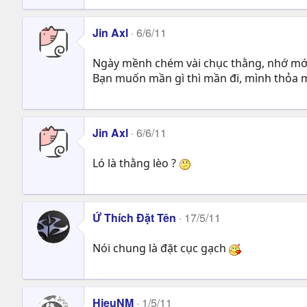
Jin Axl
6/6/11
Ngày mềnh chém vài chục thằng, nhớ mớ
Bạn muốn mần gì thì mần đi, mình thỏa m
Jin Axl
6/6/11
Ló là thằng lèo ?
Ứ Thích Đặt Tên
17/5/11
Nói chung là đặt cục gạch
HieuNM
1/5/11