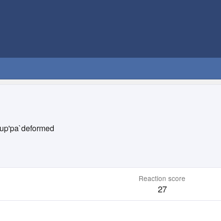
up'pa`deformed
Reaction score
27