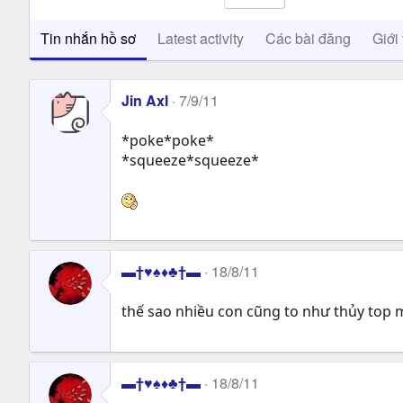
Tin nhắn hồ sơ
Latest activity
Các bài đăng
Giới 
Jin Axl
7/9/11
*poke*poke*
*squeeze*squeeze*
▬†♥♠♦♣†▬
18/8/11
thế sao nhiều con cũng to như thủy top 
▬†♥♠♦♣†▬
18/8/11