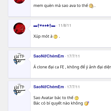
mem quèn mà sao ava to thế
.
▬†♥♠♦♣†▬
11/8/11
Xúp mót à
.
SaoNỡChémEm
17/7/11
Á clone đại ca FE , không để ý ảnh đại di
SaoNỡChémEm
17/7/11
Sao Avatar bác to thế
Bác có bí quyết nào không