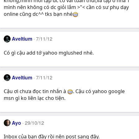
không,mình mới tập dc có vài tuần thui,và tập ở nhà 1
mình nên không có dc giỏi lắm >"< cần có sư phụ dạy
online cũng dc^^ tks bạn nhé
Aveltium
7/11/12
Có gì cậu add tớ yahoo mglushed nhé.
Aveltium
7/11/12
Cậu ơi chưa đọc tin nhắn à
. Cậu có yahoo google
msn gì ko liên lạc cho tiện.
Ayo
29/10/12
Inbox của bạn đầy rồi nên post sang đây.