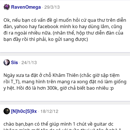
RavenOmega
29/3/13
Ok, nếu bạn có vấn đề gì muốn hỏi cứ qua thư trên diễn
đàn, yahoo hay facebook mình ko hay dùng lắm, cũng
đi ra ngoài nhiều nữa. (nhân thể, hộp thư diễn đàn của
bạn đầy rồi thì phải, ko gửi sang được)
Sis
24/1/13
Ngày xưa ta đặt ở chỗ Khâm Thiên (chắc giờ sập tiệm
rồi T_T), mang hình trên mạng ra xong đặt nó làm giống
y hệt. Hồi đó là hơn 300k, giờ chả biết bao nhiêu :p
[N]h0c[S]9x
18/12/12
chào bạn,bạn có thể giúp mình 1 chút về guitar dc