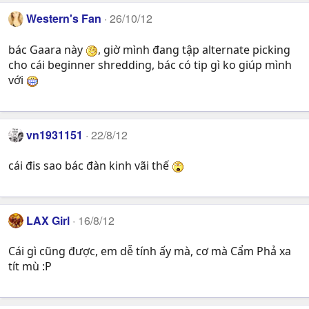
Western's Fan
26/10/12
bác Gaara này
, giờ mình đang tập alternate picking
cho cái beginner shredding, bác có tip gì ko giúp mình
với
vn1931151
22/8/12
cái đis sao bác đàn kinh vãi thế
LAX Girl
16/8/12
Cái gì cũng được, em dễ tính ấy mà, cơ mà Cẩm Phả xa
tít mù :P