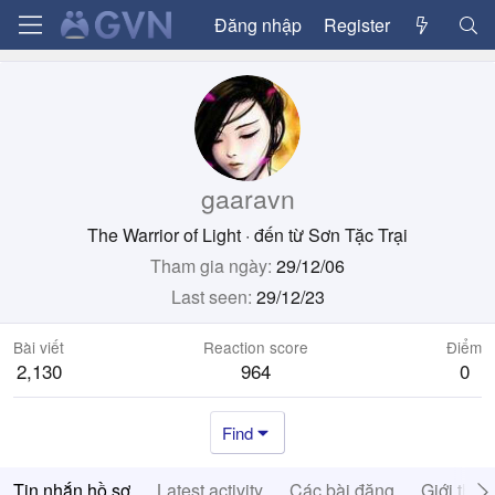
Đăng nhập
Register
gaaravn
The Warrior of Light
·
đến từ
Sơn Tặc Trại
Tham gia ngày
29/12/06
Last seen
29/12/23
Bài viết
Reaction score
Điểm
2,130
964
0
Find
Tin nhắn hồ sơ
Latest activity
Các bài đăng
Giới thiệ