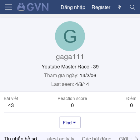
Đăng nhập
Register
G
gaga111
Youtube Master Race
·
39
Tham gia ngày
14/2/06
Last seen
4/8/14
Bài viết
Reaction score
Điểm
43
0
0
Find
Tin nhắn hồ sơ
Latest activity
Các bài đăng
Giới thiệ