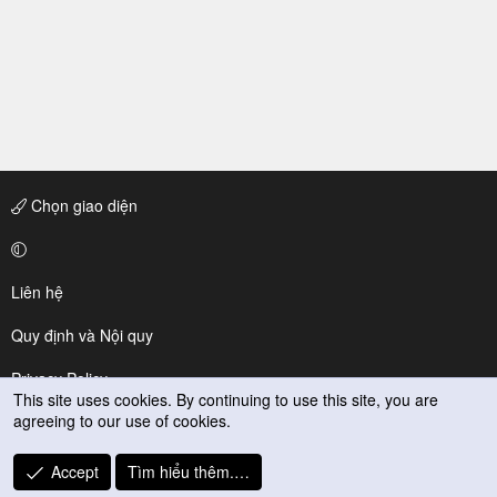
Chọn giao diện
Liên hệ
Quy định và Nội quy
Privacy Policy
This site uses cookies. By continuing to use this site, you are
agreeing to our use of cookies.
Trợ giúp
R
Accept
Tìm hiểu thêm.…
S