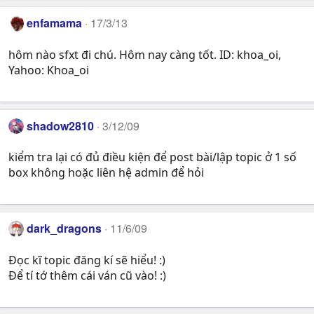
enfamama
17/3/13
hôm nào sfxt đi chú. Hôm nay càng tốt. ID: khoa_oi,
Yahoo: Khoa_oi
shadow2810
3/12/09
kiểm tra lại có đủ điều kiện để post bài/lập topic ở 1 số
box không hoặc liên hệ admin để hỏi
dark_dragons
11/6/09
Đọc kĩ topic đăng kí sẽ hiểu! :)
Để tí tớ thêm cái ván cũ vào! :)