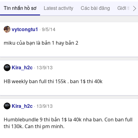
Tin nhắn hồ sơ
Latest activity
Các bài đăng
Giới thiệ
vytcongtu1
9/5/14
miku của bạn là bản 1 hay bản 2
Kira_h2c
13/9/13
HB weekly ban full thi 155k . ban 1$ thi 40k
Kira_h2c
13/9/13
Humblebundle 9 thi bản 1$ la 40k nha ban. Con ban full
thi 130k. Can thi pm minh.