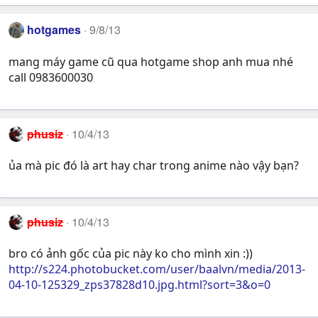
hotgames
9/8/13
mang máy game cũ qua hotgame shop anh mua nhé
call 0983600030
phusiz
10/4/13
ủa mà pic đó là art hay char trong anime nào vậy bạn?
phusiz
10/4/13
bro có ảnh gốc của pic này ko cho mình xin :))
http://s224.photobucket.com/user/baalvn/media/2013-
04-10-125329_zps37828d10.jpg.html?sort=3&o=0