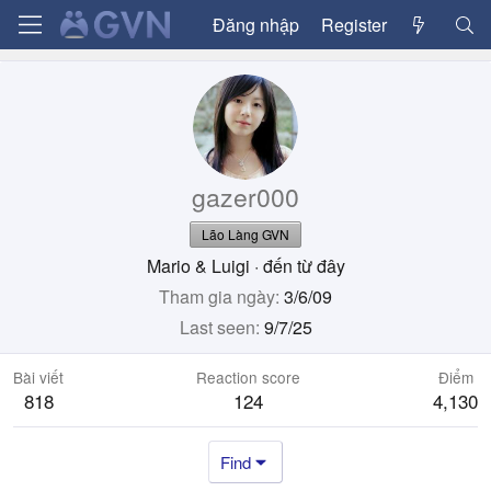
Đăng nhập
Register
gazer000
Lão Làng GVN
Mario & Luigi
·
đến từ
đây
Tham gia ngày
3/6/09
Last seen
9/7/25
Bài viết
Reaction score
Điểm
818
124
4,130
Find