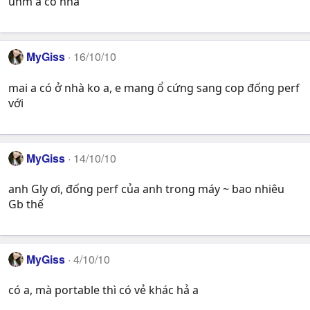
uhm a có nhà
MyGiss
16/10/10
mai a có ở nhà ko a, e mang ổ cứng sang cop đống perf
với
MyGiss
14/10/10
anh Gly ơi, đống perf của anh trong máy ~ bao nhiêu
Gb thế
MyGiss
4/10/10
có a, mà portable thì có vẻ khác hả a