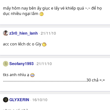
mấy hôm nay bên ấy giục e lấy vé khiếp quá ~.~ để họ
dục nhiều ngại lắm
z3r0_hien_lanh
21/11/10
acc con lếch dc o Gly
Seofany1993
21/11/10
S
tks anh nhìu ạ
.....................................................................................30 chả =.=
GLYXERIN
16/10/10