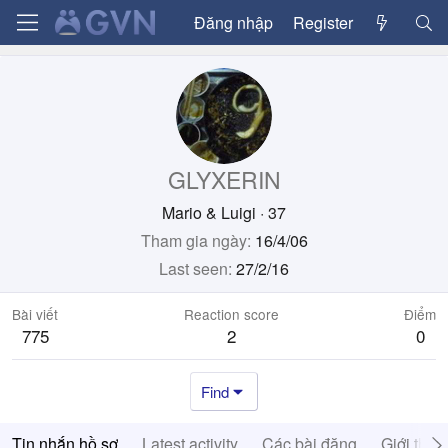
Đăng nhập
Register
GLYXERIN
Mario & Luigi
·
37
Tham gia ngày
16/4/06
Last seen
27/2/16
Bài viết
Reaction score
Điểm
775
2
0
Find
Tin nhắn hồ sơ
Latest activity
Các bài đăng
Giới thiệ