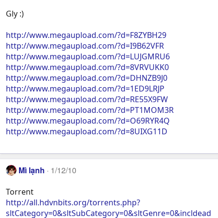
Gly :)
http://www.megaupload.com/?d=F8ZYBH29
http://www.megaupload.com/?d=I9B62VFR
http://www.megaupload.com/?d=LUJGMRU6
http://www.megaupload.com/?d=8VRVUKK0
http://www.megaupload.com/?d=DHNZB9J0
http://www.megaupload.com/?d=1ED9LRJP
http://www.megaupload.com/?d=RE55X9FW
http://www.megaupload.com/?d=PT1MOM3R
http://www.megaupload.com/?d=O69RYR4Q
http://www.megaupload.com/?d=8UIXG11D
Mì lạnh
1/12/10
Torrent
http://all.hdvnbits.org/torrents.php?
sltCategory=0&sltSubCategory=0&sltGenre=0&incldead