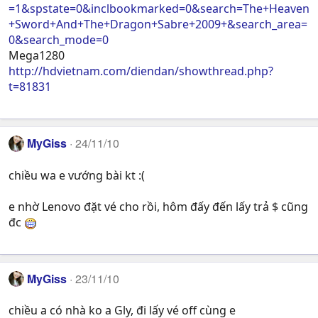
=1&spstate=0&inclbookmarked=0&search=The+Heaven
+Sword+And+The+Dragon+Sabre+2009+&search_area=
0&search_mode=0
Mega1280
http://hdvietnam.com/diendan/showthread.php?
t=81831
MyGiss
24/11/10
chiều wa e vướng bài kt :(
e nhờ Lenovo đặt vé cho rồi, hôm đấy đến lấy trả $ cũng
đc
MyGiss
23/11/10
chiều a có nhà ko a Gly, đi lấy vé off cùng e