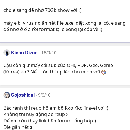
cho e sang để nhờ 70Gb show với :(
máy e bị virus nó ăn hết file .exe, diệt xong lại có, e sang
để nhờ ở ổ a rồi format lại ổ xong lại cóp về :(
Kinas Dizon
15/9/10
Cậu còn giữ mấy cái sub của OH!, RDR, Gee, Genie
(Korea) ko ? Nếu còn thì up lên cho mình với
Sojoshidai
9/9/10
Bác rảnh thì reup hộ em bộ Kko Kko Travel với :(
Không thì huy động ae reup :(
Để em còn thay link bên forum tổng hợp :(
Die gần hết :(