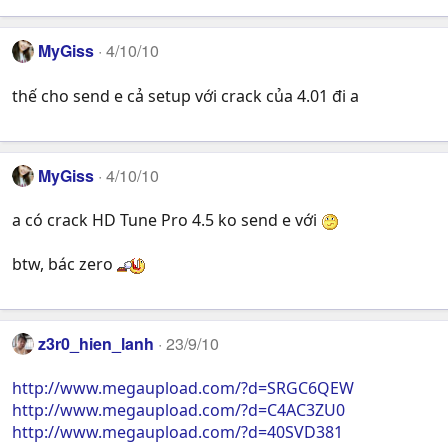
MyGiss
4/10/10
thế cho send e cả setup với crack của 4.01 đi a
MyGiss
4/10/10
a có crack HD Tune Pro 4.5 ko send e với
btw, bác zero
z3r0_hien_lanh
23/9/10
http://www.megaupload.com/?d=SRGC6QEW
http://www.megaupload.com/?d=C4AC3ZU0
http://www.megaupload.com/?d=40SVD381