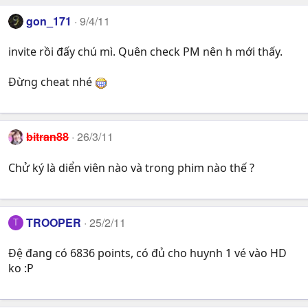
gon_171
9/4/11
invite rồi đấy chú mì. Quên check PM nên h mới thấy.
Đừng cheat nhé
bitran88
26/3/11
Chử ký là diển viên nào và trong phim nào thế ?
TROOPER
25/2/11
T
Đệ đang có 6836 points, có đủ cho huynh 1 vé vào HD
ko :P