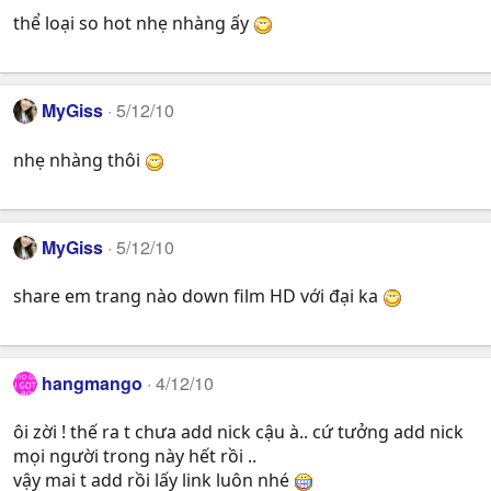
thể loại so hot nhẹ nhàng ấy
MyGiss
5/12/10
nhẹ nhàng thôi
MyGiss
5/12/10
share em trang nào down film HD với đại ka
hangmango
4/12/10
ôi zời ! thế ra t chưa add nick cậu à.. cứ tưởng add nick
mọi người trong này hết rồi ..
vậy mai t add rồi lấy link luôn nhé