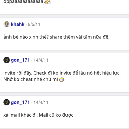
oppaaaaaaaaaaaa
khahk
8/5/11
ảnh bé nào xinh thế? share thêm vài tấm nữa đê.
gon_171
14/4/11
invite rồi đấy. Check đi ko invite để lâu nó hết hiệu lực.
Nhớ ko cheat nhé chú mì
gon_171
14/4/11
xài mail khác đi. Mail cũ ko được.