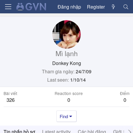
Đăng nhập
Register
Mì lạnh
Donkey Kong
Tham gia ngày
24/7/09
Last seen
1/10/14
Bài viết
Reaction score
Điểm
326
0
0
Find
Tin nhắn hồ sơ
Latest activity
Các bài đăng
Giới thiệ