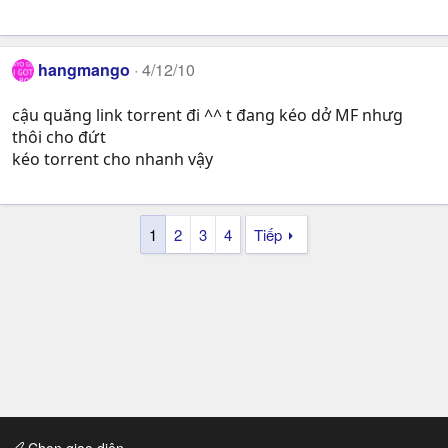
hangmango
4/12/10
cậu quăng link torrent đi ^^ t đang kéo dở MF nhưg
thôi cho đứt
kéo torrent cho nhanh vậy
1
2
3
4
Tiếp