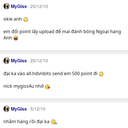
MyGiss
25/12/10
okie anh
em đổi point lấy upload để mai đánh bóng Ngoại hạng
Anh
MyGiss
25/12/10
đại ka vào all.hdvnbits send em 500 point đi
nick mygiss4u nhớ
MyGiss
5/12/10
nhầm hàng rồi đại ka