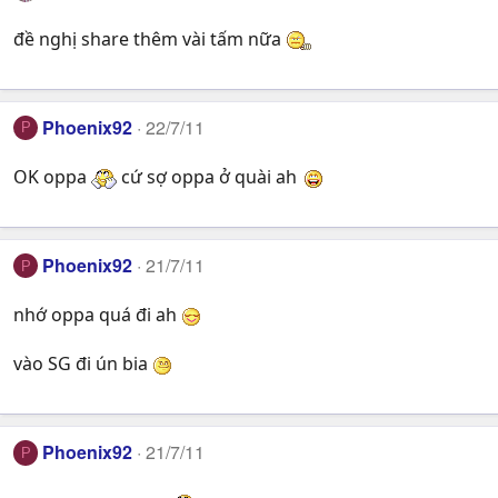
đề nghị share thêm vài tấm nữa
Phoenix92
22/7/11
P
OK oppa
cứ sợ oppa ở quài ah
Phoenix92
21/7/11
P
nhớ oppa quá đi ah
vào SG đi ún bia
Phoenix92
21/7/11
P