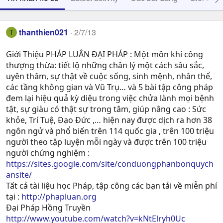
thanthien021
2/7/13
T
Giới Thiệu PHÁP LUÂN ĐẠI PHÁP : Một môn khí công
thượng thừa: tiết lộ những chân lý một cách sâu sắc,
uyên thâm, sự thật về cuộc sống, sinh mệnh, nhân thể,
các tầng không gian và Vũ Trụ… và 5 bài tập công pháp
đem lại hiệu quả kỳ diệu trong việc chửa lành mọi bệnh
tật, sự giàu có thật sự trong tâm, giúp nâng cao : Sức
khỏe, Trí Tuệ, Ðạo Ðức ,… hiện nay được dịch ra hơn 38
ngôn ngử và phổ biến trên 114 quốc gia , trên 100 triệu
người theo tập luyện mỗi ngày và được trên 100 triệu
người chứng nghiệm :
https://sites.google.com/site/conduongphanbonquych
ansite/
Tất cả tài liệu học Pháp, tập công các bạn tải về miễn phí
tại :
http://phapluan.org
Đại Pháp Hồng Truyền
http://www.youtube.com/watch?v=kNtElryh0Uc