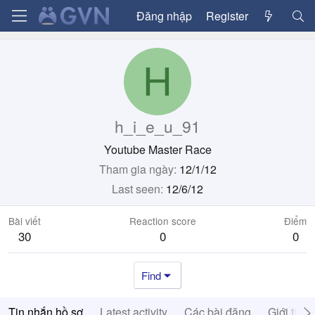
Đăng nhập
Register
H
h_i_e_u_91
Youtube Master Race
Tham gia ngày
12/1/12
Last seen
12/6/12
Bài viết
Reaction score
Điểm
30
0
0
Find
Tin nhắn hồ sơ
Latest activity
Các bài đăng
Giới thiệ