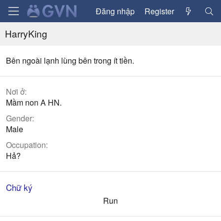
Đăng nhập
Register
HarryKing
Bên ngoài lạnh lùng bên trong ít tiền.
Nơi ở
Mầm non A HN.
Gender
Male
Occupation
Hả?
Chữ ký
Run​