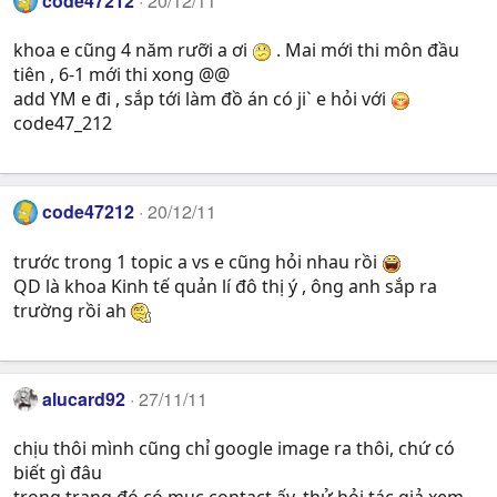
code47212
20/12/11
khoa e cũng 4 năm rưỡi a ơi
. Mai mới thi môn đầu
tiên , 6-1 mới thi xong @@
add YM e đi , sắp tới làm đồ án có ji` e hỏi với
code47_212
code47212
20/12/11
trước trong 1 topic a vs e cũng hỏi nhau rồi
QD là khoa Kinh tế quản lí đô thị ý , ông anh sắp ra
trường rồi ah
alucard92
27/11/11
chịu thôi mình cũng chỉ google image ra thôi, chứ có
biết gì đâu