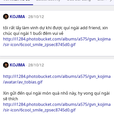
KOJIMA
28/10/12
tôi rất lấy làm vinh dự khi được quí ngài add friend, xin
chúc quí ngài 1 buổi đêm vui vẻ
http://i1284.photobucket.com/albums/a575/gvn_kojima
/sir-icon/6cool_smile_zpsec8745d0.gif
KOJIMA
28/10/12
http://i1284.photobucket.com/albums/a575/gvn_kojima
/avatar/av_tobias.gif
Xin gửi đến quí ngài món quà nhỏ này, hy vong quí ngài
sẽ thích
http://i1284.photobucket.com/albums/a575/gvn_kojima
/sir-icon/6cool_smile_zpsec8745d0.gif