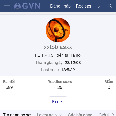
Đăng nhập
Register
xxtobiasxx
T.E.T.Я.I.S
·
đến từ
Hà nội
Tham gia ngày
28/12/08
Last seen
18/5/22
Bài viết
Reaction score
Điểm
589
25
0
Find
Tin nhắn hồ sơ
Latest activity
Các bài đăng
Giới thiệ