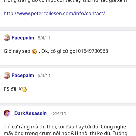
trong trang đó có mục contact ấy, thử hỏi tác giả xem
http://www.petercallesen.com/info/contact/
Facepalm
5/4/11
Giờ này sao
. Ok, có gì cứ gọi 01649730968
Facepalm
5/4/11
PS đê
_DarkAssassin_
2/4/11
Thì cứ ráng mà thi thôi, tới đâu hay tới đó. Cũng nghe
mấy ông trong 4rum nói học ĐH thôi thì ko đủ. Tưởng