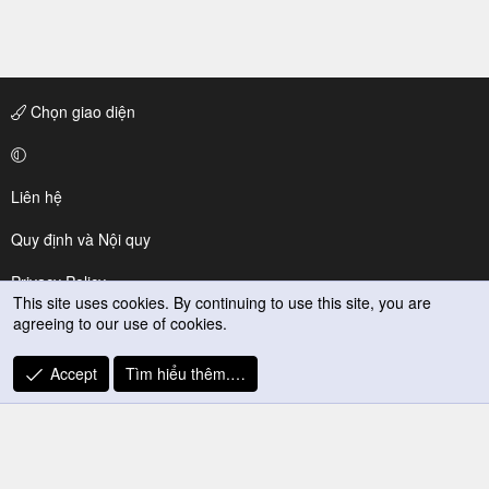
Chọn giao diện
Liên hệ
Quy định và Nội quy
Privacy Policy
This site uses cookies. By continuing to use this site, you are
agreeing to our use of cookies.
Trợ giúp
R
Accept
Tìm hiểu thêm.…
S
S