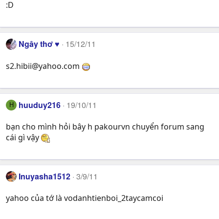
:D
Ngây thơ ♥
15/12/11
s2.hibii@yahoo.com
huuduy216
19/10/11
H
bạn cho mình hỏi bây h pakourvn chuyển forum sang
cái gì vậy
Inuyasha1512
3/9/11
yahoo của tớ là vodanhtienboi_2taycamcoi