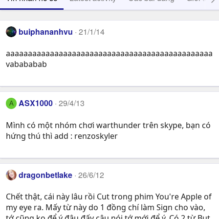
buiphananhvu
21/1/14
aaaaaaaaaaaaaaaaaaaaaaaaaaaaaaaaaaaaaaaaaaaaaaa
vabababab
ASX1000
29/4/13
A
Mình có một nhóm chơi warthunder trên skype, bạn có
hứng thú thì add : renzoskyler
dragonbetlake
26/6/12
Chết thật, cái này lâu rồi Cut trong phim You're Apple of
my eye ra. Mấy từ này do 1 đồng chí làm Sign cho vào,
tớ cũng ko để ý đâu đấy cậu nói tớ mới để ý. Có 2 từ But