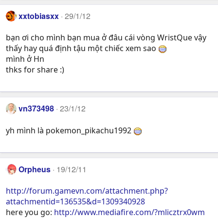
xxtobiasxx
29/1/12
bạn ơi cho mình bạn mua ở đâu cái vòng WristQue vậy
thấy hay quá định tậu một chiếc xem sao
mình ở Hn
thks for share :)
vn373498
23/1/12
yh mình là pokemon_pikachu1992
Orpheus
19/12/11
http://forum.gamevn.com/attachment.php?
attachmentid=136535&d=1309340928
here you go:
http://www.mediafire.com/?mlicztrx0wm