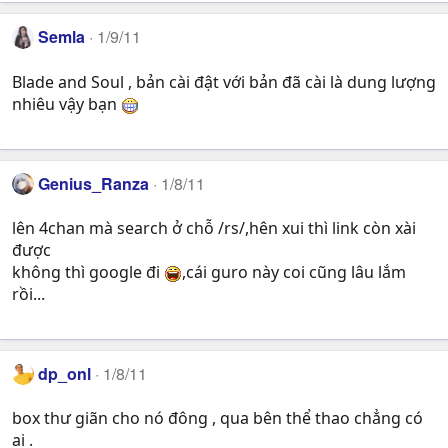
Semla
1/9/11
Blade and Soul , bản cài đật với bản đã cài là dung lượng
nhiêu vậy bạn
Genius_Ranza
1/8/11
lên 4chan mà search ở chỗ /rs/,hên xui thì link còn xài
được
không thì google đi
,cái guro này coi cũng lâu lắm
rồi...
dp_onl
1/8/11
box thư giãn cho nó đông , qua bên thể thao chẳng có
ai .