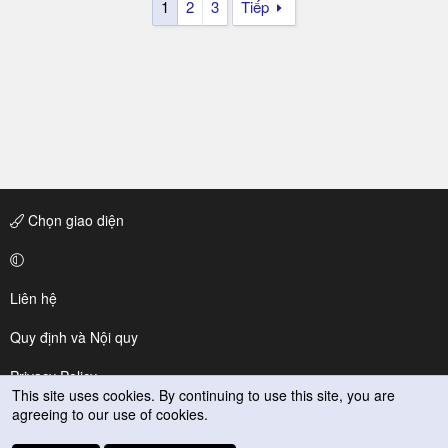
1
2
3
Tiếp
Chọn giao diện
Liên hệ
Quy định và Nội quy
Privacy Policy
This site uses cookies. By continuing to use this site, you are
agreeing to our use of cookies.
Trợ giúp