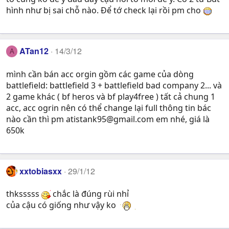
hình như bị sai chỗ nào. Để tớ check lại rồi pm cho
ATan12
14/3/12
A
mình cần bán acc orgin gồm các game của dòng
battlefield: battlefield 3 + battlefield bad company 2... và
2 game khác ( bf heros và bf play4free ) tất cả chung 1
acc, acc ogrin nên có thể change lại full thông tin bác
nào cần thì pm
atistank95@gmail.com
em nhé, giá là
650k
xxtobiasxx
29/1/12
thksssss
chắc là đúng rùi nhỉ
của cậu có giống như vậy ko