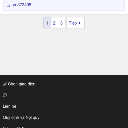
s
vn373498
R
:
e
a
1
2
3
Tiếp
c
t
i
o
n
s
:
Chọn giao diện
Liên hệ
Quy định và Nội quy