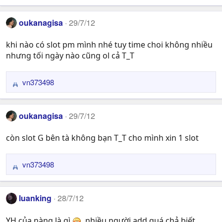
e
a
oukanagisa
29/7/12
c
t
khi nào có slot pm mình nhé tuy time choi không nhiều
i
nhưng tối ngày nào cũng ol cả T_T
o
n
s
vn373498
R
:
e
a
oukanagisa
29/7/12
c
t
còn slot G bên tà không bạn T_T cho mình xin 1 slot
i
o
n
vn373498
R
s
e
:
a
luanking
28/7/12
c
t
YH của nàng là gì
, nhiều người add quá chả biết
i