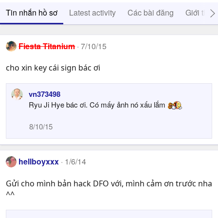
Tin nhắn hồ sơ
Latest activity
Các bài đăng
Giới thiệ
Fiesta Titanium
7/10/15
cho xin key cái sign bác ơi
vn373498
Ryu Ji Hye bác ơi. Có mấy ảnh nó xấu lắm
8/10/15
hellboyxxx
1/6/14
Gửi cho mình bản hack DFO với, mình cảm ơn trước nha
^^