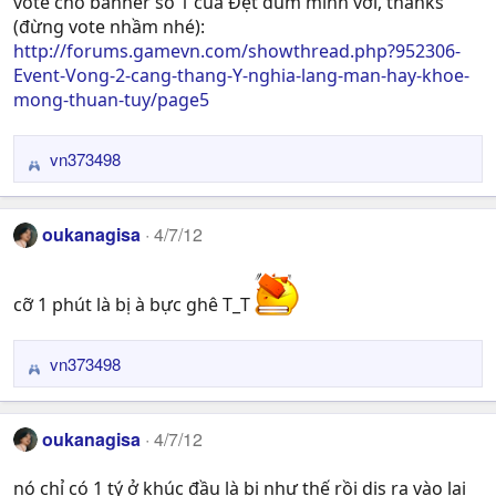
vote cho banner số 1 của Đẹt dùm mình với, thanks
o
n
(đừng vote nhầm nhé):
s
http://forums.gamevn.com/showthread.php?952306-
:
Event-Vong-2-cang-thang-Y-nghia-lang-man-hay-khoe-
mong-thuan-tuy/page5
vn373498
R
e
a
oukanagisa
4/7/12
c
t
i
cỡ 1 phút là bị à bực ghê T_T
o
n
s
vn373498
R
:
e
a
oukanagisa
4/7/12
c
t
nó chỉ có 1 tý ở khúc đầu là bị như thế rồi dis ra vào lại
i