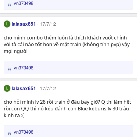
vn373498
R
e
a
lalasax651
17/7/12
L
c
t
cho mình combo thêm luôn là thích khách vuốt chính
i
với tà cái nào tốt hơn về mặt train (không tính pvp) vậy
o
n
mọi người
s
:
vn373498
R
e
a
lalasax651
17/7/12
L
c
t
cho hỏi mình lv 28 rồi train ở đâu bây giờ? Q thì làm hết
i
rồi còn QQ thì nó kêu đánh con Blue keburis lv 30 trâu
o
n
kinh ra :(
s
:
vn373498
R