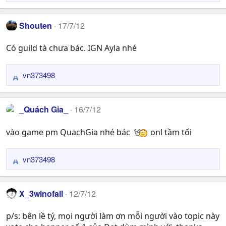
e
a
Shouten
17/7/12
c
t
Có guild tà chưa bác. IGN Ayla nhé
i
o
n
vn373498
R
s
e
:
a
_Quách Gia_
16/7/12
c
t
vào game pm QuachGia nhé bác
onl tầm tối
i
o
n
vn373498
R
s
e
:
a
X_3winofall
12/7/12
c
t
p/s: bên lề tý, mọi người làm ơn mỗi người vào topic này
i