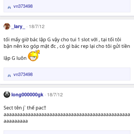
s
vn373498
R
:
e
a
_lary_
18/7/12
c
t
tối mấy giờ bác lập G vậy cho tui 1 slot với , tại tối tôi
i
bận nên ko góp mặt đc , có gì bác rep lại cho tôi gửi tiền
o
n
lập G luôn
s
:
vn373498
R
e
a
long000000gk
18/7/12
c
t
Sect tên j` thế pac!!
i
aaaaaaaaaaaaaaaaaaaaaaaaaaaaaaaaaaaaaaaaaaaaaaa
o
n
aaaaaaaaa
s
: