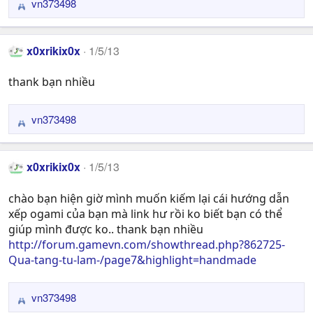
vn373498
R
e
a
x0xrikix0x
1/5/13
c
t
thank bạn nhiều
i
o
n
vn373498
R
s
e
:
a
x0xrikix0x
1/5/13
c
t
chào bạn hiện giờ mình muốn kiếm lại cái hướng dẫn
i
xếp ogami của bạn mà link hư rồi ko biết bạn có thể
o
n
giúp mình được ko.. thank bạn nhiều
s
http://forum.gamevn.com/showthread.php?862725-
:
Qua-tang-tu-lam-/page7&highlight=handmade
vn373498
R