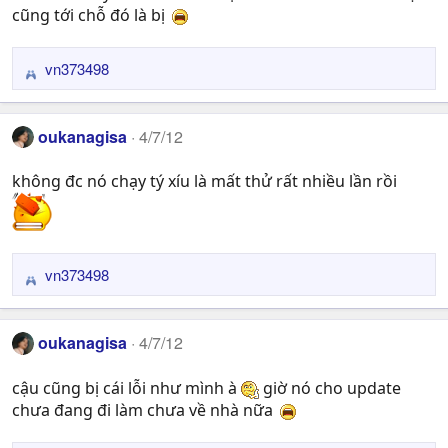
cũng tới chỗ đó là bị
o
n
s
vn373498
R
:
e
a
oukanagisa
4/7/12
c
t
không đc nó chạy tý xíu là mất thử rất nhiều lần rồi
i
o
n
s
:
vn373498
R
e
a
oukanagisa
4/7/12
c
t
cậu cũng bị cái lỗi như mình à
giờ nó cho update
i
chưa đang đi làm chưa về nhà nữa
o
n