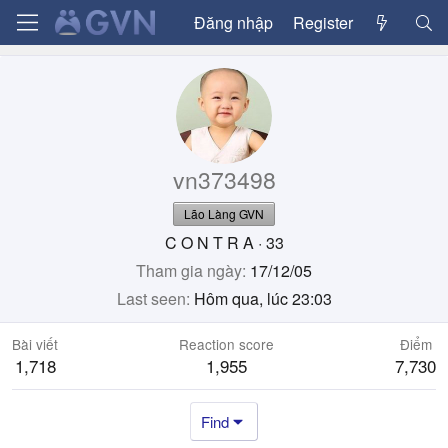
Đăng nhập
Register
vn373498
Lão Làng GVN
C O N T R A
·
33
Tham gia ngày
17/12/05
Last seen
Hôm qua, lúc 23:03
Bài viết
Reaction score
Điểm
1,718
1,955
7,730
Find