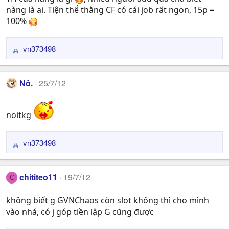
nàng là ai. Tiện thể thằng CF có cái job rất ngon, 15p =
o
n
100%
s
:
vn373498
R
e
a
Nô.
25/7/12
c
t
i
noitkg
o
n
s
vn373498
R
:
e
a
chititeo11
19/7/12
C
c
t
không biết g GVNChaos còn slot không thì cho mình
i
vào nhá, có j góp tiền lập G cũng được
o
n