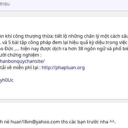
thiệu
 khí công thượng thừa: tiết lộ những chân lý một cách sâu
 và 5 bài tập công pháp đem lại hiệu quả kỳ diệu trong việc
ạo Ðức ,… hiện nay được dịch ra hơn 38 ngôn ngử và phổ biế
gười chứng nghiệm :
phanbonquychansite/
tải về miễn phí tại :
http://phapluan.org
ryh0Uc
nh nè
huan18vn@yahoo.com
ths các bạn trước nha ^^.