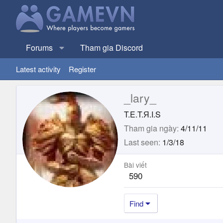
Forums
Tham gia Discord
Latest activity
Register
_lary_
T.E.T.Я.I.S
Tham gia ngày
4/11/11
Last seen
1/3/18
Bài viết
590
Find