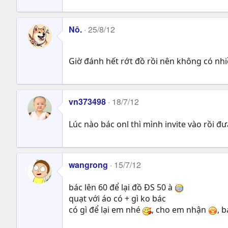
Nô.
25/8/12
Giờ đánh hết rớt đồ rồi nên không có nh
vn373498
18/7/12
Lúc nào bác onl thì mình invite vào rồi đ
wangrong
15/7/12
bác lên 60 để lại đồ ĐS 50 à
quạt với áo có + gì ko bác
có gì để lại em nhé
, cho em nhận
, 