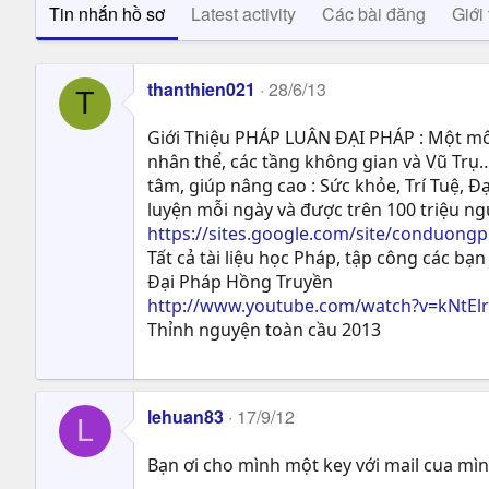
Tin nhắn hồ sơ
Latest activity
Các bài đăng
Giới 
thanthien021
28/6/13
T
Giới Thiệu PHÁP LUÂN ĐẠI PHÁP : Một môn
nhân thể, các tầng không gian và Vũ Trụ…
tâm, giúp nâng cao : Sức khỏe, Trí Tuệ, Ð
luyện mỗi ngày và được trên 100 triệu n
https://sites.google.com/site/conduong
Tất cả tài liệu học Pháp, tập công các bạn 
Đại Pháp Hồng Truyền
http://www.youtube.com/watch?v=kNtEl
Thỉnh nguyện toàn cầu 2013
lehuan83
17/9/12
L
Bạn ơi cho mình một key với mail cua mì