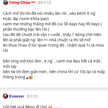
Công Chúa ^^
23/1/12
Cách mở thì tôi đã nói nhiều lần rồi , vào kênh ít ng`
hoặc lập room khóa pass
canh me những thằng mở đồ cùi 30 days hay 90 days (
phần thưởng bạc lên rồi )
sau đó đè chuột trái vào c-code , thấy 1 dòng chữ hiện
lên là phải giật ng` lên => nhả chuột ra thì sẽ mở
ăn thua nhau ở lúc quan trọng đó , chậm quá 1s là miss
rồi
bên sing mở khó lắm , ít ng` , canh me đau hết cả mắt ,
mỏi tay
bên tw thì đơn giản hơn , bên china thì cứ 10s lại có mấy
thằng trúng
Eveever
5/1/12
Gửi hết quá Mess đi chú
..........