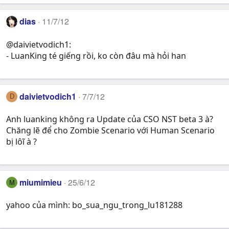
dias
11/7/12
@daivietvodich1:
- LuanKing té giếng rồi, ko còn đâu mà hỏi han
daivietvodich1
7/7/12
D
Anh luanking không ra Update của CSO NST beta 3 à?
Chăng lẽ để cho Zombie Scenario với Human Scenario
bị lôĩ à ?
miumimieu
25/6/12
M
yahoo của mình: bo_sua_ngu_trong_lu181288