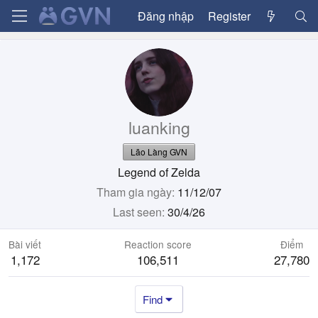
Đăng nhập
Register
luanking
Lão Làng GVN
Legend of Zelda
Tham gia ngày
11/12/07
Last seen
30/4/26
Bài viết
Reaction score
Điểm
1,172
106,511
27,780
Find