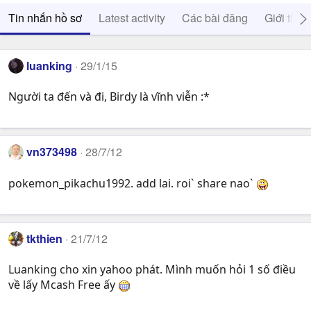
Tin nhắn hồ sơ
Latest activity
Các bài đăng
Giới thiệ
luanking
29/1/15
Người ta đến và đi, Birdy là vĩnh viễn :*
vn373498
28/7/12
pokemon_pikachu1992. add lai. roi` share nao`
tkthien
21/7/12
Luanking cho xin yahoo phát. Mình muốn hỏi 1 số điều
về lấy Mcash Free ấy