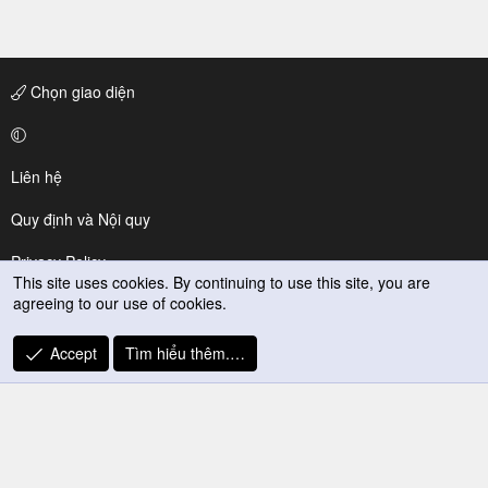
Chọn giao diện
Liên hệ
Quy định và Nội quy
Privacy Policy
This site uses cookies. By continuing to use this site, you are
agreeing to our use of cookies.
Trợ giúp
R
Accept
Tìm hiểu thêm.…
S
S