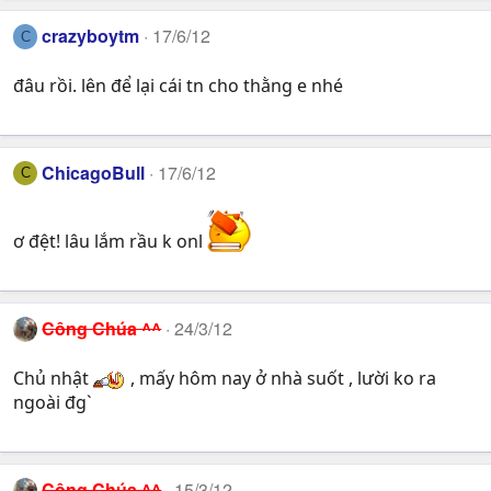
crazyboytm
17/6/12
C
đâu rồi. lên để lại cái tn cho thằng e nhé
ChicagoBull
17/6/12
C
ơ đệt! lâu lắm rầu k onl
Công Chúa ^^
24/3/12
Chủ nhật
, mấy hôm nay ở nhà suốt , lười ko ra
ngoài đg`
Công Chúa ^^
15/3/12