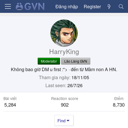
Đăng nhập
Register
HarryKing
Moderator
Lão Làng GVN
Không bao giờ DM u first :">
·
đến từ
Mầm non A HN.
Tham gia ngày
18/11/05
Last seen
26/7/26
Bài viết
Reaction score
Điểm
5,284
902
8,730
Find