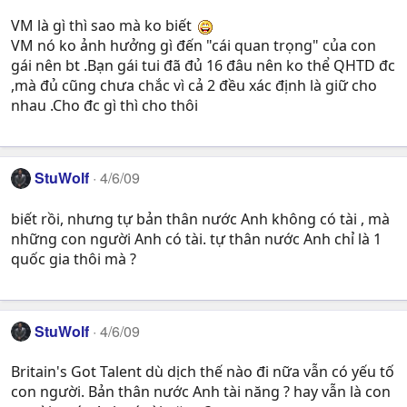
VM là gì thì sao mà ko biết
VM nó ko ảnh hưởng gì đến "cái quan trọng" của con
gái nên bt .Bạn gái tui đã đủ 16 đâu nên ko thể QHTD đc
,mà đủ cũng chưa chắc vì cả 2 đều xác định là giữ cho
nhau .Cho đc gì thì cho thôi
StuWolf
4/6/09
biết rồi, nhưng tự bản thân nước Anh không có tài , mà
những con người Anh có tài. tự thân nước Anh chỉ là 1
quốc gia thôi mà ?
StuWolf
4/6/09
Britain's Got Talent dù dịch thế nào đi nữa vẫn có yếu tố
con người. Bản thân nước Anh tài năng ? hay vẫn là con