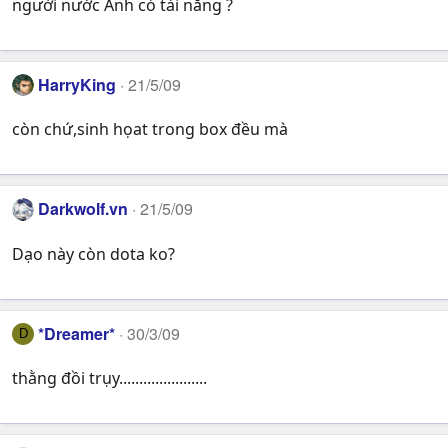
người nước Anh có tài năng ?
HarryKing
21/5/09
còn chứ,sinh họat trong box đều mà
Darkwolf.vn
21/5/09
Dạo này còn dota ko?
*Dreamer*
30/3/09
D
thằng đồi trụy......................