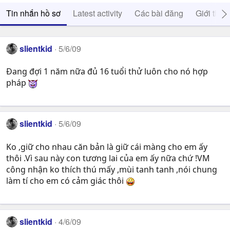
Tin nhắn hồ sơ
Latest activity
Các bài đăng
Giới thiệ
slientkid
5/6/09
Đang đợi 1 năm nữa đủ 16 tuổi thử luôn cho nó hợp
pháp
slientkid
5/6/09
Ko ,giữ cho nhau căn bản là giữ cái màng cho em ấy
thôi .Vì sau này con tương lai của em ấy nữa chứ !VM
công nhận ko thích thú mấy ,mùi tanh tanh ,nói chung
làm tí cho em có cảm giác thôi
slientkid
4/6/09