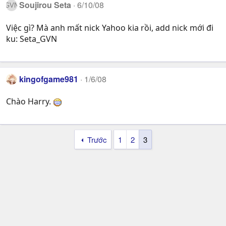
Soujirou Seta
6/10/08
Việc gì? Mà anh mất nick Yahoo kia rồi, add nick mới đi
ku: Seta_GVN
kingofgame981
1/6/08
Chào Harry.
Trước
1
2
3