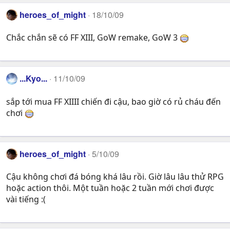
heroes_of_might
18/10/09
Chắc chắn sẽ có FF XIII, GoW remake, GoW 3
...Kyo...
11/10/09
sắp tới mua FF XIIII chiến đi cậu, bao giờ có rủ cháu đến
chơi
heroes_of_might
5/10/09
Cậu không chơi đá bóng khá lâu rồi. Giờ lâu lâu thử RPG
hoặc action thôi. Một tuần hoặc 2 tuần mới chơi được
vài tiếng :(