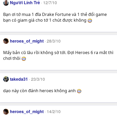
Người Lính Trẻ
12/7/10
Bạn ơi tớ mua 1 đĩa Drake Fortune và 1 thẻ đổi game
bạn có giam giá cho tớ 1 chút được không
heroes_of_might
28/3/10
Mấy bản cũ lâu rồi không sờ tới. Đợi Heroes 6 ra mắt thì
chơi thôi
takeda31
23/3/10
dạo này còn đánh heroes không anh
heroes_of_might
14/2/10