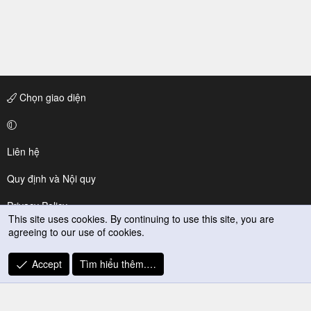
Chọn giao diện
Liên hệ
Quy định và Nội quy
Privacy Policy
This site uses cookies. By continuing to use this site, you are
agreeing to our use of cookies.
Trợ giúp
R
Accept
Tìm hiểu thêm.…
S
S