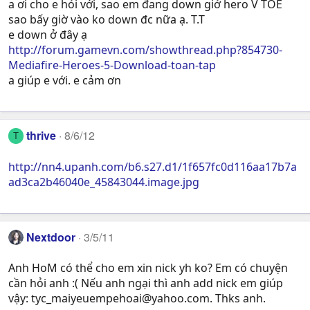
a ơi cho e hỏi với, sao em đang down giở hero V TOE
sao bấy giờ vào ko down đc nữa ạ. T.T
e down ở đây ạ
http://forum.gamevn.com/showthread.php?854730-
Mediafire-Heroes-5-Download-toan-tap
a giúp e với. e cảm ơn
thrive
8/6/12
T
http://nn4.upanh.com/b6.s27.d1/1f657fc0d116aa17b7a
ad3ca2b46040e_45843044.image.jpg
Nextdoor
3/5/11
Anh HoM có thể cho em xin nick yh ko? Em có chuyện
cần hỏi anh :( Nếu anh ngại thì anh add nick em giúp
vậy:
tyc_maiyeuempehoai@yahoo.com
. Thks anh.