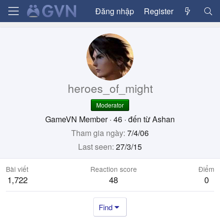
Đăng nhập
Register
heroes_of_might
Moderator
GameVN Member
·
46
·
đến từ
Ashan
Tham gia ngày
7/4/06
Last seen
27/3/15
Bài viết
Reaction score
Điểm
1,722
48
0
Find