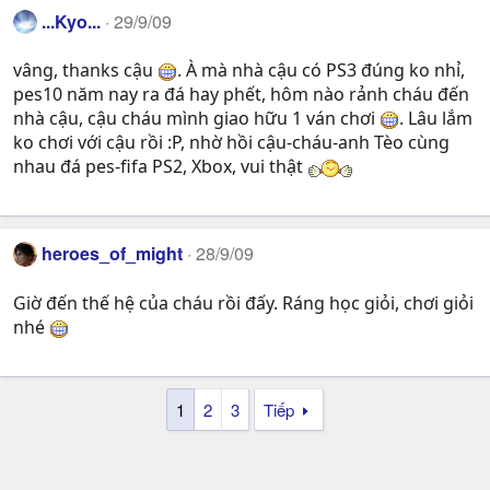
...Kyo...
29/9/09
vâng, thanks cậu
. À mà nhà cậu có PS3 đúng ko nhỉ,
pes10 năm nay ra đá hay phết, hôm nào rảnh cháu đến
nhà cậu, cậu cháu mình giao hữu 1 ván chơi
. Lâu lắm
ko chơi với cậu rồi :P, nhờ hồi cậu-cháu-anh Tèo cùng
nhau đá pes-fifa PS2, Xbox, vui thật
heroes_of_might
28/9/09
Giờ đến thế hệ của cháu rồi đấy. Ráng học giỏi, chơi giỏi
nhé
1
2
3
Tiếp