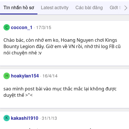
Tin nhắn hồ sơ
Latest activity
Các bài đăng
Giới thiệ
coccon_1
17/3/15
C
Chào bác, còn nhớ em ko, Hoang Nguyen chơi Kings
Bounty Legion đây. Giờ em về VN rồi, nhớ thì log FB cũ
nói chuyện nhé :v
hoakylan154
16/4/14
H
sao mình post bài vào mục thắc mắc lại không được
duyệt thế >"<
kakashi1910
31/1/13
K