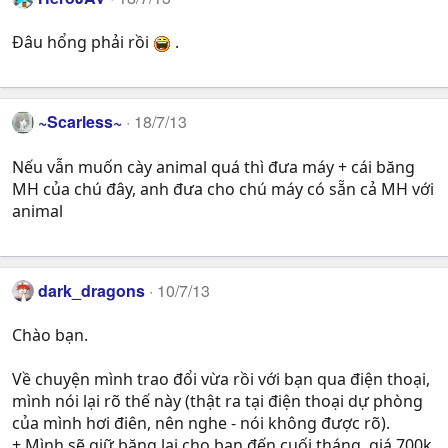
Đâu hổng phải rồi
.
~Scarless~
18/7/13
Nếu vẫn muốn cày animal quá thì đưa máy + cái băng
MH của chú đây, anh đưa cho chú máy có sẵn cả MH với
animal
dark_dragons
10/7/13
Chào bạn.
Về chuyện mình trao đổi vừa rồi với bạn qua điện thoại,
mình nói lại rõ thế này (thật ra tại điện thoại dự phòng
của mình hơi điên, nên nghe - nói không được rõ).
+ Mình sẽ giữ băng lại cho bạn đến cuối tháng, giá 700k,