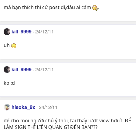
mà bạn thích thì cứ post đi,đâu ai cấm
.
kill_9999
24/12/11
uh
kill_9999
24/12/11
ko :d
hisoka_9x
24/12/11
để cho mọi người chú ý thôi, tại thấy lượt view hơi ít. ĐỂ
LÀM SIGN THÌ LIÊN QUAN GÌ ĐẾN BẠN???