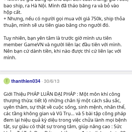
bao ship, ra Hà Nội. Mình đã tháo băng ra và bỏ vào
hộp cất.
+ Nhưng, nếu có người gọi mua với giá 750k, ship thỏa
thuận, mình sẽ ưu tiên giao băng cho người đó.
Tuy nhiên, bạn yên tâm là trước giờ mình ưu tiên
member GameVN và người liên lạc đầu tiên với mình.
Nên bạn cứ dành tiền, khi nào được thì cứ liên lạc với
mình.
thanthien034
30/6/13
T
Giới Thiệu PHÁP LUÂN ĐẠI PHÁP : Một môn khí công
thượng thừa: tiết lộ những chân lý một cách sâu sắc,
uyên thâm, sự thật về cuộc sống, sinh mệnh, nhân thể,
các tầng không gian và Vũ Trụ… và 5 bài tập công pháp
đem lại hiệu quả kỳ diệu trong việc chửa lành mọi bệnh
tật, sự giàu có thật sự trong tâm, giúp nâng cao : Sức