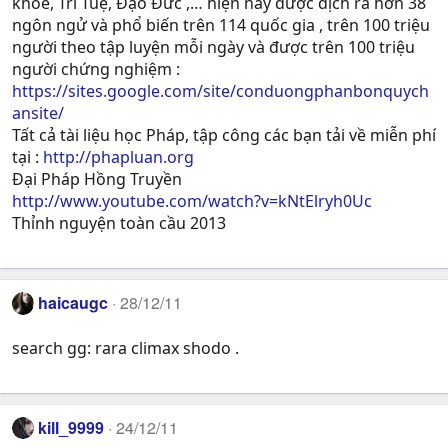
khỏe, Trí Tuệ, Ðạo Ðức ,… hiện nay được dịch ra hơn 38
ngôn ngử và phổ biến trên 114 quốc gia , trên 100 triệu
người theo tập luyện mỗi ngày và được trên 100 triệu
người chứng nghiệm :
https://sites.google.com/site/conduongphanbonquych
ansite/
Tất cả tài liệu học Pháp, tập công các bạn tải về miễn phí
tại :
http://phapluan.org
Đại Pháp Hồng Truyền
http://www.youtube.com/watch?v=kNtElryh0Uc
Thỉnh nguyện toàn cầu 2013
haicaugc
28/12/11
search gg: rara climax shodo .
kill_9999
24/12/11