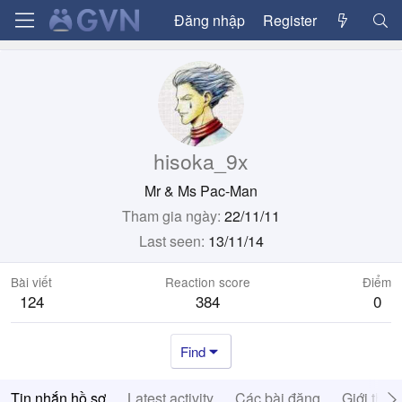
Đăng nhập
Register
hisoka_9x
Mr & Ms Pac-Man
Tham gia ngày
22/11/11
Last seen
13/11/14
Bài viết
Reaction score
Điểm
124
384
0
Find
Tin nhắn hồ sơ
Latest activity
Các bài đăng
Giới thiệ