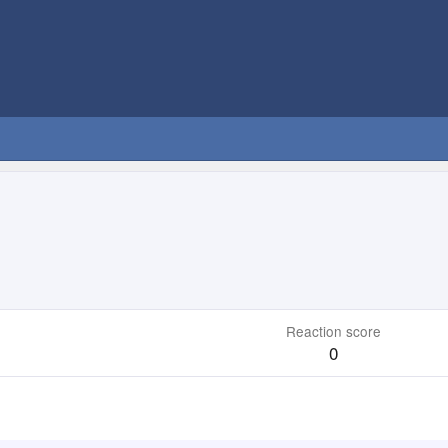
Reaction score
0