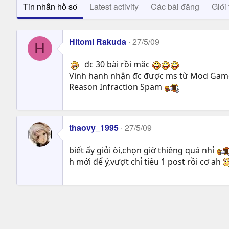
Tin nhắn hồ sơ
Latest activity
Các bài đăng
Giới 
Hitomi Rakuda
27/5/09
H
đc 30 bài rồi măc
Vinh hạnh nhận đc được ms từ Mod Gam
Reason Infraction Spam
thaovy_1995
27/5/09
biết ấy giỏi òi,chọn giờ thiêng quá nhỉ
h mới để ý,vượt chỉ tiêu 1 post rồi cơ ah