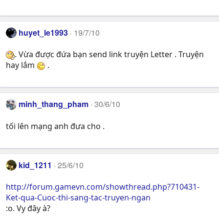
huyet_le1993
19/7/10
. Vừa được đứa bạn send link truyện Letter . Truyện
hay lắm
.
minh_thang_pham
30/6/10
tối lên mạng anh đưa cho .
kid_1211
25/6/10
http://forum.gamevn.com/showthread.php?710431-
Ket-qua-Cuoc-thi-sang-tac-truyen-ngan
:o. Vy đây à?