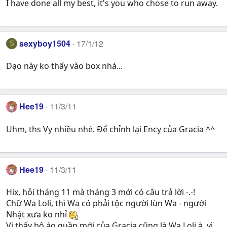
I have done all my best, it's you who chose to run away.
sexyboy1504
17/1/12
S
Dạo này ko thấy vào box nhá...
Hee19
11/3/11
Uhm, ths Vy nhiều nhé. Để chỉnh lại Ency của Gracia ^^
Hee19
11/3/11
Hix, hỏi tháng 11 mà tháng 3 mới có câu trả lời -.-!
Chữ Wa Loli, thì Wa có phải tộc người lùn Wa - người
Nhật xưa ko nhỉ
Vi thấy bộ áo quần mới của Gracia cũng là Wa Loli à, vì