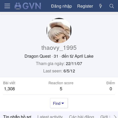
Đăng nhập
Register
thaovy_1995
Dragon Quest
·
31
·
đến từ
April Lake
Tham gia ngày
22/11/07
Last seen
6/5/12
Bài viết
Reaction score
Điểm
1,308
5
0
Find
Tin nhắn hồ sơ
Latest activity
Các bài đăng
Giới thiệ