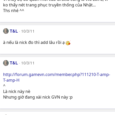
ko thấy nét trang phục truyền thống của Nhật...
Ths nhé ^^
T&L
10/3/11
à nếu là nick đo thì add lâu rồi ạ
T&L
10/3/11
http://forum.gamevn.com/member.php?111210-T-amp-
T-amp-H
^
Là nick này nè
Nhưng giờ đang xài nick GVN này :p