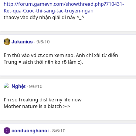
http://forum.gamevn.com/showthread.php?710431-
Ket-qua-Cuoc-thi-sang-tac-truyen-ngan
thaovy vào đây nhận giải đi này ^_^
Jukanius
9/6/10
Em thử vào vdict.com xem sao. Anh chỉ xài từ điển
Trung = sách thôi nên ko rõ lắm ::).
Nghệt
9/6/10
I'm so freaking dislike my life now
Mother nature is a biatch >->
conduonghanoi
8/6/10
C