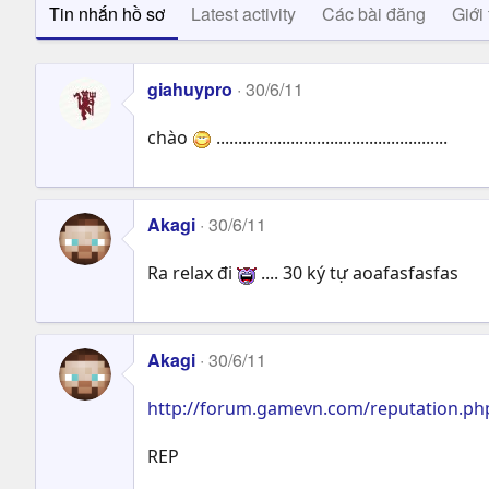
Tin nhắn hồ sơ
Latest activity
Các bài đăng
Giới 
giahuypro
30/6/11
chào
.....................................................
Akagi
30/6/11
Ra relax đi
.... 30 ký tự aoafasfasfas
Akagi
30/6/11
http://forum.gamevn.com/reputation.p
REP