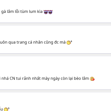
 gà lắm lỗi tùm lum kìa
i luôn qua trang cá nhân cũng đc mà
i nhá CN tui rảnh nhất mày ngày còn lại bèo lắm
hẩu