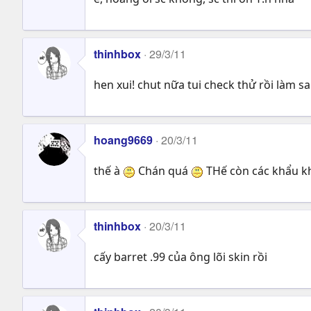
thinhbox
29/3/11
hen xui! chut nữa tui check thử rồi làm s
hoang9669
20/3/11
thế à
Chán quá
THế còn các khẩu kh
thinhbox
20/3/11
cấy barret .99 của ông lõi skin rồi