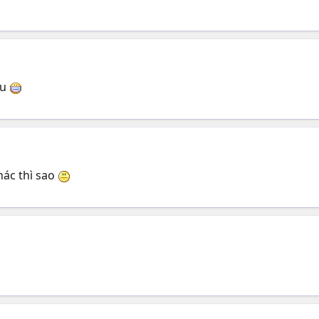
au
ác thì sao