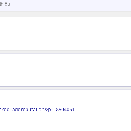
thiệu
hp?do=addreputation&p=18904051