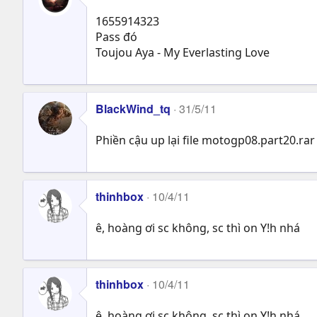
1655914323
Pass đó
Toujou Aya - My Everlasting Love
BlackWind_tq
31/5/11
Phiền cậu up lại file motogp08.part20.rar
thinhbox
10/4/11
ê, hoàng ơi sc không, sc thì on Y!h nhá
thinhbox
10/4/11
ê, hoàng ơi sc không, sc thì on Y!h nhá