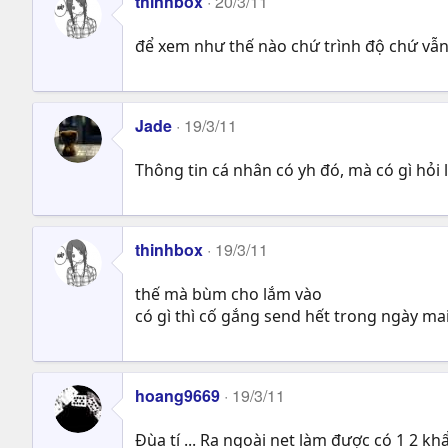
thinhbox
20/3/11
để xem như thế nào chứ trình độ chứ vẫn
Jade
19/3/11
Thông tin cá nhân có yh đó, mà có gì hỏ
thinhbox
19/3/11
thế mà bùm cho lắm vào
có gì thì cố gắng send hết trong ngày ma
hoang9669
19/3/11
Đùa tí ... Ra ngoài net làm được có 1 2 k