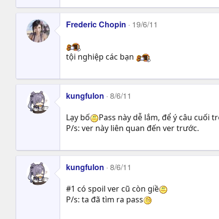
Frederic Chopin
19/6/11
tội nghiệp các bạn
kungfulon
8/6/11
Lạy bố
Pass này dễ lắm, để ý câu cuối t
P/s: ver này liên quan đến ver trước.
kungfulon
8/6/11
#1 có spoil ver cũ còn giề
P/s: ta đã tìm ra pass