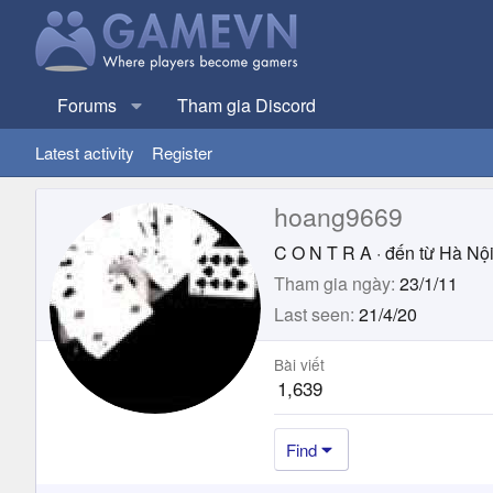
Forums
Tham gia Discord
Latest activity
Register
hoang9669
C O N T R A
·
đến từ
Hà Nộ
Tham gia ngày
23/1/11
Last seen
21/4/20
Bài viết
1,639
Find