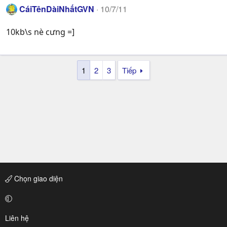
CáiTênDàiNhấtGVN
10/7/11
10kb\s nè cưng =]
1
2
3
Tiếp
Chọn giao diện
Liên hệ