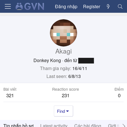
Đăng nhập
Register
Akagi
Donkey Kong
·
đến từ
█████
Tham gia ngày
16/4/11
Last seen
6/8/13
Bài viết
Reaction score
Điểm
321
231
0
Find
Tin nhắn hồ sơ
Latest activity
Các bài đăng
Giới thiệ