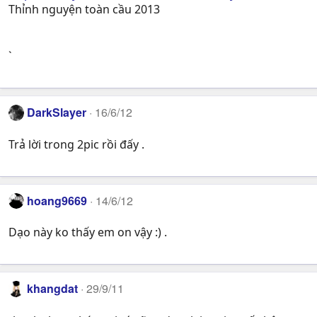
Thỉnh nguyện toàn cầu 2013
`
DarkSlayer
16/6/12
Trả lời trong 2pic rồi đấy .
hoang9669
14/6/12
Dạo này ko thấy em on vậy :) .
khangdat
29/9/11