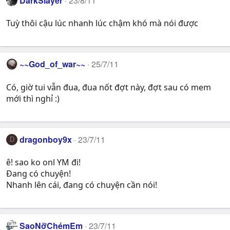
DarkSlayer
23/8/11
Tuỳ thôi cậu lúc nhanh lúc chậm khó mà nói được
~~God_of_war~~
25/7/11
Có, giờ tui vẫn đua, đua nốt đợt này, đợt sau có mem
mới thì nghỉ :)
dragonboy9x
23/7/11
D
ê! sao ko onl YM đi!
Đang có chuyện!
Nhanh lên cái, đang có chuyện cần nói!
SaoNỡChémEm
23/7/11