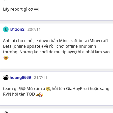
Lấy report gì cơ ==!
l31zon2
22/7/11
L
Anh ơi cho e hỏi, e down bản Minecraft beta (Minecraft
Beta (online update)) về rồi, chơi offline như binh
thường..Nhưng ko chơi dc multiplayer,thì e phải làm sao
hoang9669
21/7/11
team gì @@ Mũ rơm à
hỏi tên GiaHuyPro í hoặc sang
RVN hỏi tên TOD