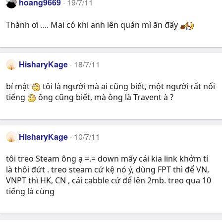
hoang9669
19/7/11
Thành ơi .... Mai có khi anh lên quán mì ăn đấy
HisharyKage
18/7/11
bí mật
tôi là người mà ai cũng biết, một người rất nổi
tiếng
ông cũng biết, mà ông là Travent à ?
HisharyKage
10/7/11
tôi treo Steam ông ạ =.= down mấy cái kia link khởm tí
là thôi đứt . treo steam cứ kệ nó ý, dùng FPT thì để VN,
VNPT thì HK, CN , cái cabble cứ để lên 2mb. treo qua 10
tiếng là cùng