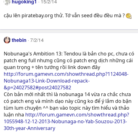
hugoking1
15/2/14
cậu lên piratebay.org thử. Tớ vẫn seed đều đều mà ?
thebin
7/2/14
Nobunaga's Ambition 13: Tendou là bản cho pc, chưa có
patch eng full nhưng cũng có patch eng dịch những cái
quan trọng + tên tướng rồi link down đây
http://forum.gamevn.com/showthread.php?1124048-
Nobunaga13-Link-Download-repack-
&p=24027582#post24027582
Còn bản mới nhất thì là nobunaga 14 vừa ra chắc chưa
có patch eng và mình dạo này cũng ko để ý lắm do bận
tùm lum chuyện ^^ bạn vào topic này tìm hiểu và thảo
luận nha
http://forum.gamevn.com/showthread.php?
1055948-12-12-2013-Nobunaga-no-Yab-Souzou-2013-
30th-year-Anniversary