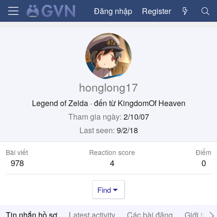
Đăng nhập
Register
honglong17
Legend of Zelda
·
đến từ
KingdomOf Heaven
Tham gia ngày
2/10/07
Last seen
9/2/18
Bài viết
Reaction score
Điểm
978
4
0
Find
Tin nhắn hồ sơ
Latest activity
Các bài đăng
Giới thiệ