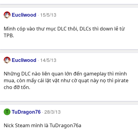
Eucliwood
15/5/13
Mình cóp vào thư mục DLC thôi, DLCs thì down lẻ từ
TPB.
Eucliwood
14/5/13
Những DLC nào liên quan lớn đến gameplay thì mình
mua, còn mấy cái lặt vặt như cờ quạt này nọ thì pirate
cho đỡ tốn.
TuDragon76
28/3/13
T
Nick Steam mình là TuDragon76a