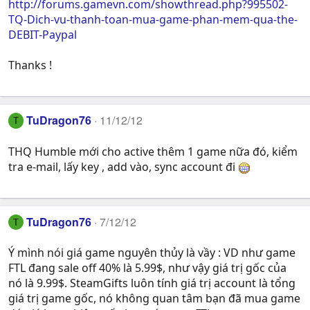
http://forums.gamevn.com/showthread.php?995502-
TQ-Dich-vu-thanh-toan-mua-game-phan-mem-qua-the-
DEBIT-Paypal
Thanks !
TuDragon76
11/12/12
T
THQ Humble mới cho active thêm 1 game nữa đó, kiểm
tra e-mail, lấy key , add vào, sync account đi
TuDragon76
7/12/12
T
Ý mình nói giá game nguyên thủy là vầy : VD như game
FTL đang sale off 40% là 5.99$, như vậy giá trị gốc của
nó là 9.99$. SteamGifts luôn tính giá trị account là tổng
giá trị game gốc, nó không quan tâm bạn đã mua game