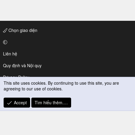
Chọn giao diện
Liên hệ
Quy định và Nội quy
Privacy Policy
This site uses cookies. By continuing to use this site, you are
agreeing to our use of cookies.
Trợ giúp
R
Accept
Tìm hiểu thêm.…
S
S