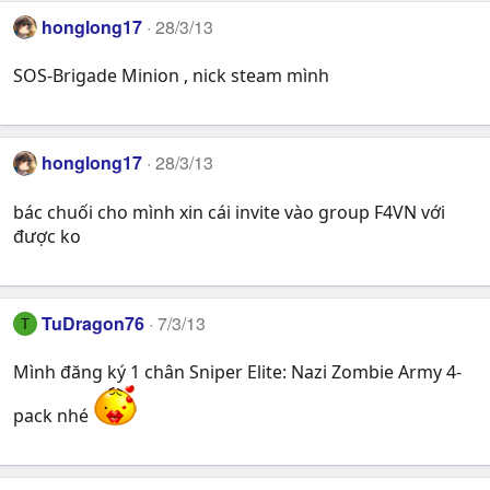
honglong17
28/3/13
SOS-Brigade Minion , nick steam mình
honglong17
28/3/13
bác chuối cho mình xin cái invite vào group F4VN với
được ko
TuDragon76
7/3/13
T
Mình đăng ký 1 chân Sniper Elite: Nazi Zombie Army 4-
pack nhé