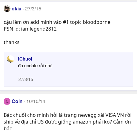
okia
27/3/15
cậu làm ơn add mình vào #1 topic bloodborne
PSN id: iamlegend2812
thanks
iChuoi
đã update rồi nhé
27/3/15
Coin
10/10/14
C
Bác chuối cho mình hỏi là trang newegg xài VISA VN rồi
ship về địa chỉ US được giống amazon phải ko? Cảm ơn
bác