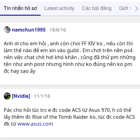
Tin nhắn hồ sơ
Latest activity
Các bài đăng
Giới thiệ
namchun1995
18/6/16
Anh ơi cho em hỏi , anh còn choi FF XIV ko , nếu còn thì
làm thế nào để em xin vào guild . Em chơi trên nền ps4
nên việc chat chit hơi khó khăn , cũng đã thử pm những
tên như anh post nhưng hình như ko đúng nên ko pm
đc hay sao ấy
[Nvidia]
11/1/16
Pác cho hỏi lúc trc e đc code ACS từ Asus 970, h có thể
lấy thêm đc Rise of the Tomb Raider ko, lúc đc code ACS
đk từ
www.asus.com