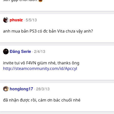
phusiz
5/5/13
anh mua bản PS3 có đc bản Vita chưa vậy anh?
Đăng Serie
2/4/13
invite tui vô F4VN giùm nhé, thanks ông
http://steamcommunity.com/id/Apccyl
honglong17
28/3/13
đã nhận được rồi, cám ơn bác chuối nhé