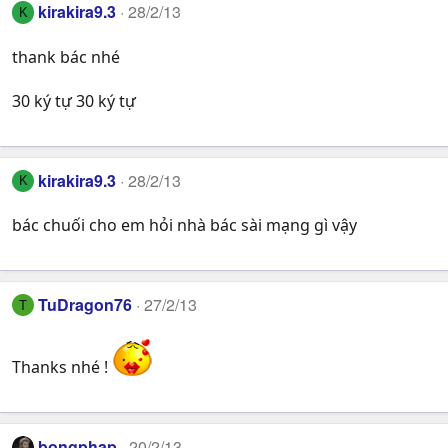
kirakira9.3
28/2/13
K
thank bác nhé
30 ký tự 30 ký tự
kirakira9.3
28/2/13
K
bác chuối cho em hỏi nhà bác sài mạng gì vậy
TuDragon76
27/2/13
T
Thanks nhé !
bongphap
20/2/13