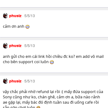
phusiz
5/5/13
cảm ơn anh
phusiz
5/5/13
anh gửi cho em cái link hồi chiều đc ko? em add vô mail
cho bên support coi luôn
phusiz
5/5/13
vậy chắc phải nhờ refund lại rồi :( mấy đứa support của
Sony cũng như ko, chán ghê, cảm ơn a, bữa nào rảnh
ae gặp lại, mấy bác đó định tuần sau đi uống cafe rồi
sẵn gặp chơi luôn