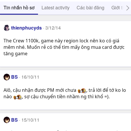
Tin nhắn hồ sơ
Latest activity
Các bài đăng
Giới thiệ
thienphucyds
3/12/14
The Crew 1100k, game này region lock nên ko có giá
mêm nhé. Muốn rẻ có thể tìm mấy ông mua card được
tăng game
BS
16/10/11
Alô, cậu nhận được PM mới chưa
, trả lời để tớ ko lo
nào
, sợ cậu chuyển tiền nhầm ng thì khổ =).
BS
15/10/11