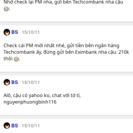
Nhớ check lại PM nha, gửi bên Techcombank nha cậu
.
BS
15/10/11
Check cái PM mới nhất nhé, gửi tiền bên ngân hàng
Techcombank ấy, đừng gửi bên Eximbank nha cậu. 210k
thôi
.
BS
15/10/11
Alô, cậu có yahoo ko, chat với tớ tí,
nguyenphuongbinh116
BS
15/10/11