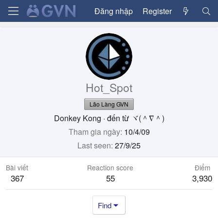
Đăng nhập
Register
Hot_Spot
Lão Làng GVN
Donkey Kong
·
đến từ
ヾ(＾∇＾)
Tham gia ngày
10/4/09
Last seen
27/9/25
Bài viết
Reaction score
Điểm
367
55
3,930
Find