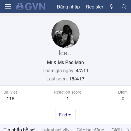
Đăng nhập
Register
Ice...
Mr & Ms Pac-Man
Tham gia ngày
4/7/11
Last seen
18/4/17
Bài viết
Reaction score
Điểm
116
1
0
Find
Tin nhắn hồ sơ
Latest activity
Các bài đăng
Giới thiệ