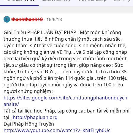
thanhthanh10
19/6/13
T
Giới Thiệu PHÁP LUÂN ĐẠI PHÁP : Một môn khí công
thượng thừa: tiết lộ những chân lý một cách sâu sắc,
uyên thâm, sự thật về cuộc sống, sinh mệnh, nhân thể,
các tầng không gian và Vũ Trụ… và 5 bài tập công pháp
đem lại hiệu quả kỳ diệu trong việc chửa lành mọi bệnh
tật, sự giàu có thật sự trong tâm, giúp nâng cao : Sức
khỏe, Trí Tuệ, Ðạo Ðức ,… hiện nay được dịch ra hơn 38
ngôn ngử và phổ biến trên 114 quốc gia , trên 100 triệu
người theo tập luyện mỗi ngày và được trên 100 triệu
người chứng nghiệm :
https://sites.google.com/site/conduongphanbonquych
ansite/
Tất cả tài liệu học Pháp, tập công các bạn tải về miễn phí
tại :
http://phapluan.org
Đại Pháp Hồng Truyền
http://www.youtube.com/watch?v=kNtElryh0Uc