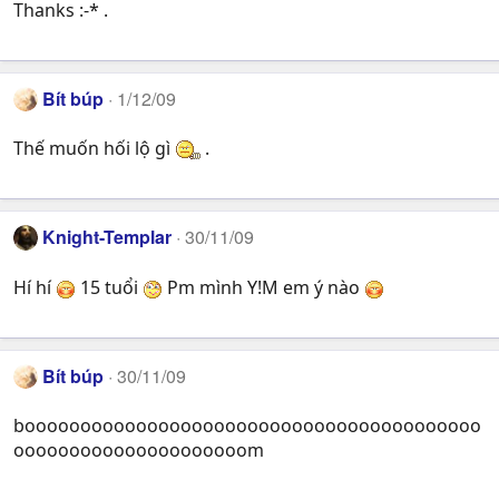
Thanks :-* .
Bít búp
1/12/09
Thế muốn hối lộ gì
.
Knight-Templar
30/11/09
Hí hí
15 tuổi
Pm mình Y!M em ý nào
Bít búp
30/11/09
booooooooooooooooooooooooooooooooooooooooo
ooooooooooooooooooooom