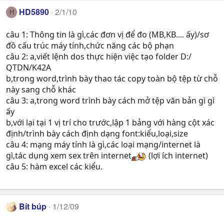
HD5890
2/1/10
H
câu 1: Thông tin là gì,các đơn vị để đo (MB,KB.... ấy)/sơ
đồ cấu trúc máy tính,chức năng các bộ phạn
câu 2: a,viết lệnh dos thực hiện việc tạo folder D:/
QTDN/K42A
b,trong word,trình bày thao tác copy toàn bộ tệp từ chỗ
này sang chỗ khác
câu 3: a,trong word trình bày cách mở tệp văn bản gì gì
ấy
b,với lại tại 1 vị trí cho trước,lập 1 bảng với hàng cột xác
định/trình bày cách định dạng font:kiểu,loại,size
câu 4: mạng máy tính là gì,các loại mạng/internet là
gì,tác dụng xem sex trên internet
(lợi ích internet)
câu 5: hàm excel các kiểu.
Bít búp
1/12/09