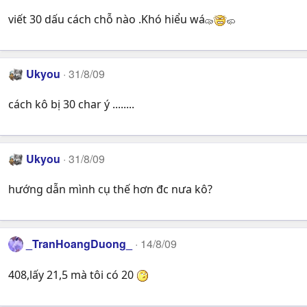
viết 30 dấu cách chỗ nào .Khó hiểu wá
Ukyou
31/8/09
cách kô bị 30 char ý ........
Ukyou
31/8/09
hướng dẫn mình cụ thế hơn đc nưa kô?
_TranHoangDuong_
14/8/09
408,lấy 21,5 mà tôi có 20