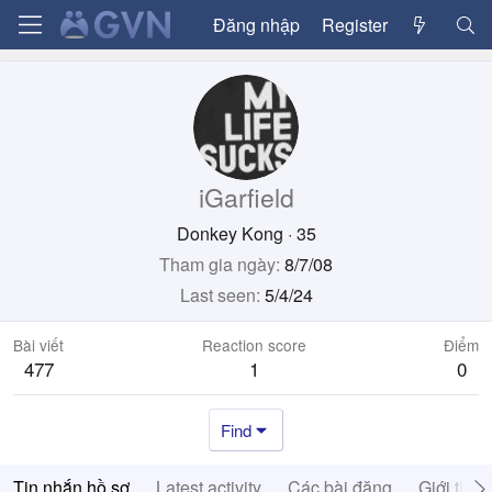
Đăng nhập
Register
iGarfield
Donkey Kong
·
35
Tham gia ngày
8/7/08
Last seen
5/4/24
Bài viết
Reaction score
Điểm
477
1
0
Find
Tin nhắn hồ sơ
Latest activity
Các bài đăng
Giới thiệ