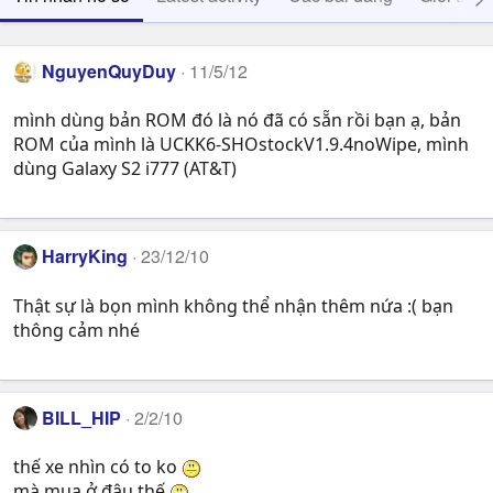
NguyenQuyDuy
11/5/12
mình dùng bản ROM đó là nó đã có sẵn rồi bạn ạ, bản
ROM của mình là UCKK6-SHOstockV1.9.4noWipe, mình
dùng Galaxy S2 i777 (AT&T)
HarryKing
23/12/10
Thật sự là bọn mình không thể nhận thêm nứa :( bạn
thông cảm nhé
BILL_HIP
2/2/10
thế xe nhìn có to ko
mà mua ở đâu thế