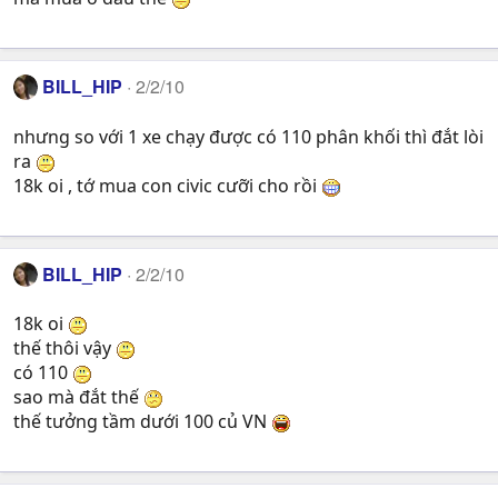
BILL_HIP
2/2/10
nhưng so với 1 xe chạy được có 110 phân khối thì đắt lòi
ra
18k oi , tớ mua con civic cưỡi cho rồi
BILL_HIP
2/2/10
18k oi
thế thôi vậy
có 110
sao mà đắt thế
thế tưởng tầm dưới 100 củ VN