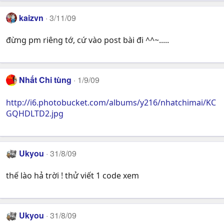
kaizvn
3/11/09
đừng pm riêng tớ, cứ vào post bài đi ^^~.....
Nhất Chi tùng
1/9/09
http://i6.photobucket.com/albums/y216/nhatchimai/KC
GQHDLTD2.jpg
Ukyou
31/8/09
thế lào hả trời ! thử viết 1 code xem
Ukyou
31/8/09