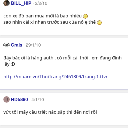
BILL_HIP
2/2/10
con xe đó bạn mua mới là bao nhiêu
sao nhìn cái xi nhan trước sau của nó ẹ thế
Crais
29/1/10
đây bác ơi là hàng auth , có mỗi cái thôi , em đang định
lấy :D
http://muare.vn/ThoiTrang/2461809/trang-1.ttvn
HD5890
4/1/10
H
vứt tôi mấy câu triết nào,sắp thi đến nơi rồi