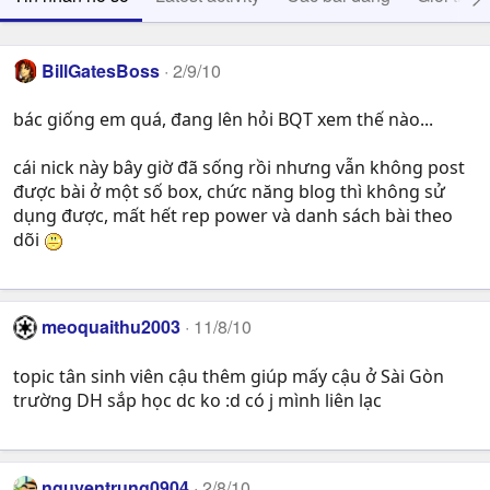
BillGatesBoss
2/9/10
bác giống em quá, đang lên hỏi BQT xem thế nào...
cái nick này bây giờ đã sống rồi nhưng vẫn không post
được bài ở một số box, chức năng blog thì không sử
dụng được, mất hết rep power và danh sách bài theo
dõi
meoquaithu2003
11/8/10
topic tân sinh viên cậu thêm giúp mấy cậu ở Sài Gòn
trường DH sắp học dc ko :d có j mình liên lạc
nguyentrung0904
2/8/10