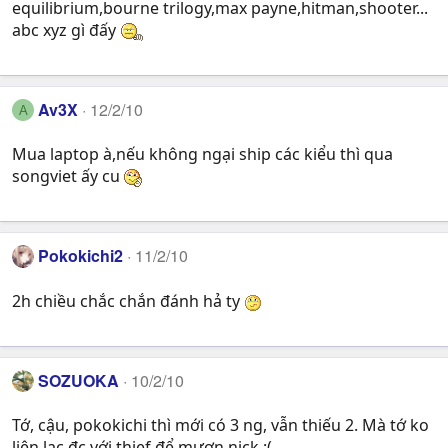
equilibrium,bourne trilogy,max payne,hitman,shooter...
abc xyz gì đấy
Av3X
12/2/10
A
Mua laptop à,nếu không ngại ship các kiểu thì qua
songviet ấy cu
Pokokichi2
11/2/10
2h chiều chắc chắn đánh hả ty
SOZUOKA
10/2/10
Tớ, cậu, pokokichi thì mới có 3 ng, vẫn thiếu 2. Mà tớ ko
liên lạc đc với thief để mượn nick :(