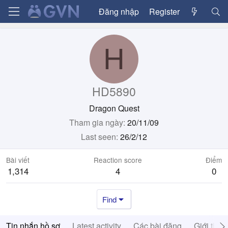
Đăng nhập
Register
H
HD5890
Dragon Quest
Tham gia ngày
20/11/09
Last seen
26/2/12
Bài viết
Reaction score
Điểm
1,314
4
0
Find
Tin nhắn hồ sơ
Latest activity
Các bài đăng
Giới thiệ