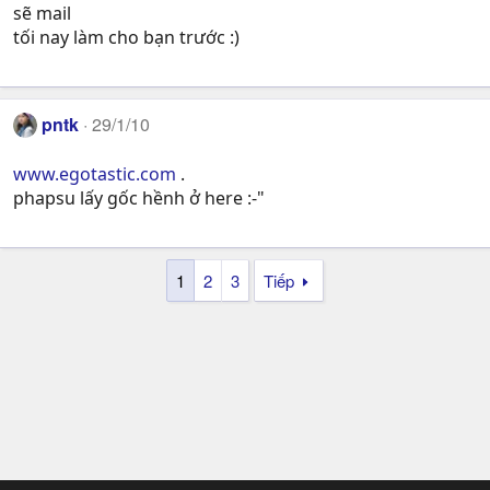
sẽ mail
tối nay làm cho bạn trước :)
pntk
29/1/10
www.egotastic.com
.
phapsu lấy gốc hềnh ở here :-"
1
2
3
Tiếp