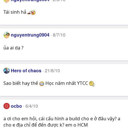
Tái sinh hả
nguyentrung0904
8/7/10
ủa ai dạ ?
Hero of chaos
21/6/10
Sao biết hay thế
Học năm nhất YTCC
ocbo
6/4/10
O
a ơi cho em hỏi, cái cấu hình a build cho e ở đâu vậy? a
cho e địa chỉ để đến được k? em o HCM