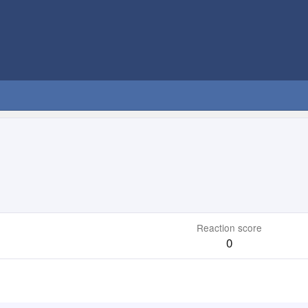
Reaction score
0