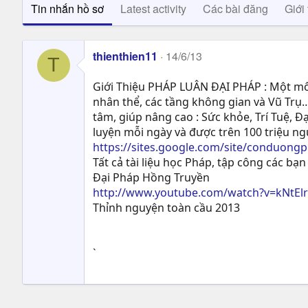
Tin nhắn hồ sơ
Latest activity
Các bài đăng
Giới 
thienthien11
14/6/13
T
Giới Thiệu PHÁP LUÂN ĐẠI PHÁP : Một môn
nhân thể, các tầng không gian và Vũ Trụ…
tâm, giúp nâng cao : Sức khỏe, Trí Tuệ, Ð
luyện mỗi ngày và được trên 100 triệu n
https://sites.google.com/site/conduong
Tất cả tài liệu học Pháp, tập công các bạn 
Đại Pháp Hồng Truyền
http://www.youtube.com/watch?v=kNtEl
Thỉnh nguyện toàn cầu 2013
`