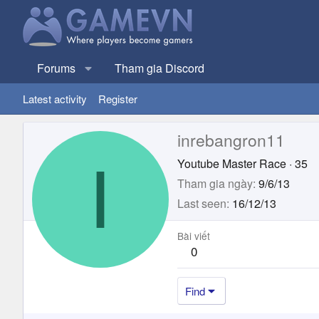
Forums
Tham gia Discord
Latest activity
Register
inrebangron11
I
Youtube Master Race
·
35
Tham gia ngày
9/6/13
Last seen
16/12/13
Bài viết
0
Find