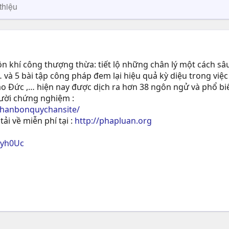
thiệu
 khí công thượng thừa: tiết lộ những chân lý một cách sâu
 và 5 bài tập công pháp đem lại hiệu quả kỳ diệu trong việc
ạo Ðức ,… hiện nay được dịch ra hơn 38 ngôn ngử và phổ biế
gười chứng nghiệm :
phanbonquychansite/
tải về miễn phí tại :
http://phapluan.org
ryh0Uc