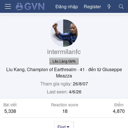
Đăng nhập
Register
intermilanfc
Lão Làng GVN
Liu Kang, Champion of Earthrealm
·
41
·
đến từ
Giuseppe
Meazza
Tham gia ngày
26/8/07
Last seen
4/6/26
Bài viết
Reaction score
Điểm
5,338
18
4,870
Find