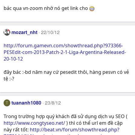
bác qua vn-zoom nhờ nó get link cho
mozart_nht
22/10/12
http://forum.gamevn.com/showthread.php?973366-
PESEdit-com-2013-Patch-2-1-Liga-Argentina-Released-
20-10-12
đây bác :-bd năm nay cứ pesedit thôi, hàng pesvn có vẻ
tệ :-?
tuananh1080
23/8/12
T
Trong trường hợp quý khách đã sử dụng dịch vụ SEO (
http://www.congtyseo.net/
) thì có thể url em đề cập
này rất tốt:
http://beat.vn/forum/showthread.php?