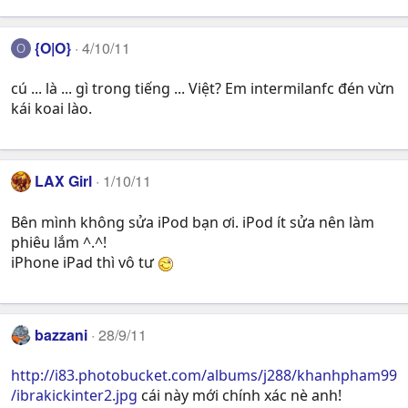
{O|O}
4/10/11
O
cú ... là ... gì trong tiếng ... Việt? Em intermilanfc đén vừn
kái koai lào.
LAX Girl
1/10/11
Bên mình không sửa iPod bạn ơi. iPod ít sửa nên làm
phiêu lắm ^.^!
iPhone iPad thì vô tư
bazzani
28/9/11
http://i83.photobucket.com/albums/j288/khanhpham99
/ibrakickinter2.jpg
cái này mới chính xác nè anh!