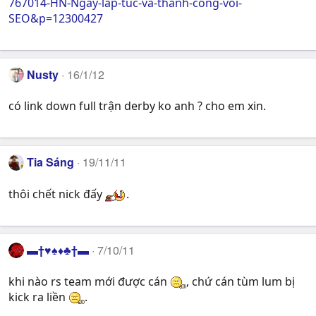
767014-HN-Ngay-lap-tuc-va-thanh-cong-voi-
SEO&p=12300427
Nusty
16/1/12
có link down full trận derby ko anh ? cho em xin.
Tia Sáng
19/11/11
thôi chết nick đấy
.
▬†♥♠♦♣†▬
7/10/11
khi nào rs team mới được cán
, chứ cán tùm lum bị
kick ra liền
.