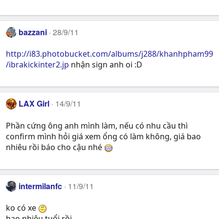
bazzani
28/9/11
http://i83.photobucket.com/albums/j288/khanhpham99
/ibrakickinter2.jp
nhận sign anh oi :D
LAX Girl
14/9/11
Phần cứng ông anh mình làm, nếu có nhu cầu thì
confirm mình hỏi giá xem ổng có làm không, giá bao
nhiêu rồi báo cho cậu nhé
intermilanfc
11/9/11
ko có xe
bao nhiêu tuổi rồi