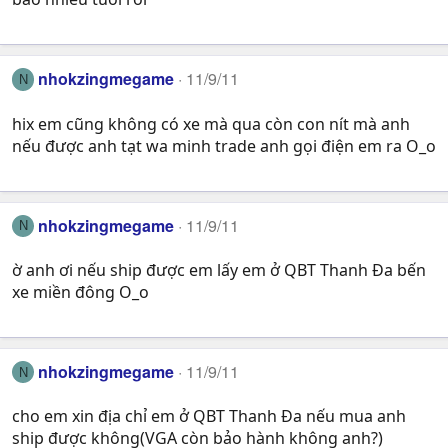
nhokzingmegame
11/9/11
N
hix em cũng không có xe mà qua còn con nít mà anh
nếu được anh tạt wa minh trade anh gọi điện em ra O_o
nhokzingmegame
11/9/11
N
ờ anh ơi nếu ship được em lấy em ở QBT Thanh Đa bến
xe miền đông O_o
nhokzingmegame
11/9/11
N
cho em xin địa chỉ em ở QBT Thanh Đa nếu mua anh
ship được không(VGA còn bảo hành không anh?)