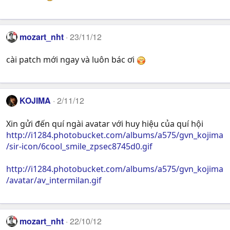
mozart_nht
23/11/12
cài patch mới ngay và luôn bác ơi
KOJIMA
2/11/12
Xin gửi đến quí ngài avatar với huy hiệu của quí hội
http://i1284.photobucket.com/albums/a575/gvn_kojima
/sir-icon/6cool_smile_zpsec8745d0.gif
http://i1284.photobucket.com/albums/a575/gvn_kojima
/avatar/av_intermilan.gif
mozart_nht
22/10/12