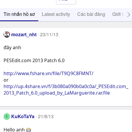
Tin nhắn hồ sơ
Latest activity
Các bài đăng
Giới thiệ
mozart_nht
23/11/13
đây anh
PESEdit.com 2013 Patch 6.0
http://www.fshare.vn/file/T9Q9C8FMNT/
or
http://up.4share.vn/f/3b080a090b0a0c0a/_PESEdit.com_
2013_Patch_6.0_upload_by_LaMarguerite.rar.file
KuKoTaYa
21/8/13
K
Hello anh