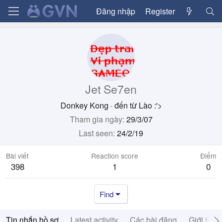
Đăng nhập
Register
Jet Se7en
Donkey Kong
·
đến từ
Lào :'>
Tham gia ngày
29/3/07
Last seen
24/2/19
Bài viết
Reaction score
Điểm
398
1
0
Find
Tin nhắn hồ sơ
Latest activity
Các bài đăng
Giới thiệ