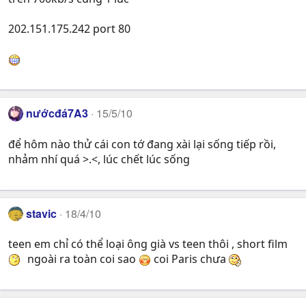
202.151.175.242 port 80
nướcđá7A3
15/5/10
để hôm nào thử cái con tớ đang xài lại sống tiếp rồi,
nhảm nhí quá >.<, lúc chết lúc sống
stavic
18/4/10
teen em chỉ có thể loại ông già vs teen thôi , short film
ngoài ra toàn coi sao
coi Paris chưa