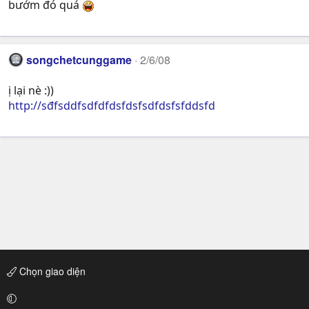
bướm đỏ quá
songchetcunggame
2/6/08
ị lại nè :))
http://sđfsddfsdfdfdsfdsfsdfdsfsfddsfd
Chọn giao diện