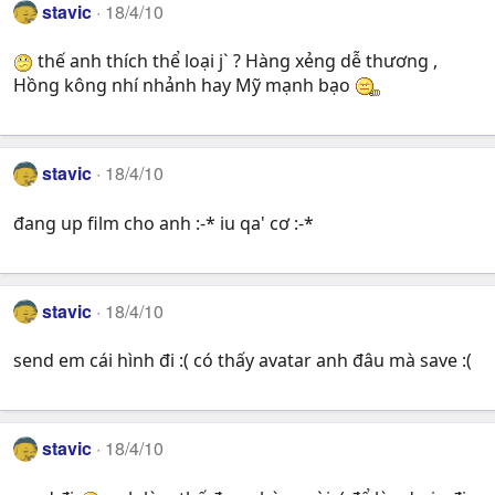
stavic
18/4/10
thế anh thích thể loại j` ? Hàng xẻng dễ thương ,
Hồng kông nhí nhảnh hay Mỹ mạnh bạo
stavic
18/4/10
đang up film cho anh :-* iu qa' cơ :-*
stavic
18/4/10
send em cái hình đi :( có thấy avatar anh đâu mà save :(
stavic
18/4/10