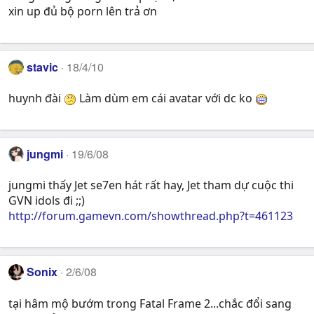
xin up đủ bộ porn lên trả ơn
stavic
18/4/10
huynh đài
Làm dùm em cái avatar với dc ko
jungmi
19/6/08
jungmi thấy Jet se7en hát rất hay, Jet tham dự cuộc thi
GVN idols đi ;;)
http://forum.gamevn.com/showthread.php?t=461123
Sonix
2/6/08
tại hâm mộ bướm trong Fatal Frame 2...chắc đổi sang