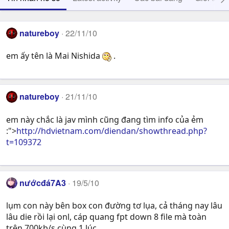
natureboy
22/11/10
em ấy tên là Mai Nishida
.
natureboy
21/11/10
em này chắc là jav mình cũng đang tìm info của ẻm
:">
http://hdvietnam.com/diendan/showthread.php?
t=109372
nướcđá7A3
19/5/10
lụm con này bên box con đường tơ lụa, cả tháng nay lâu
lâu die rồi lại onl, cáp quang fpt down 8 file mà toàn
trên 700kb/s cùng 1 lúc