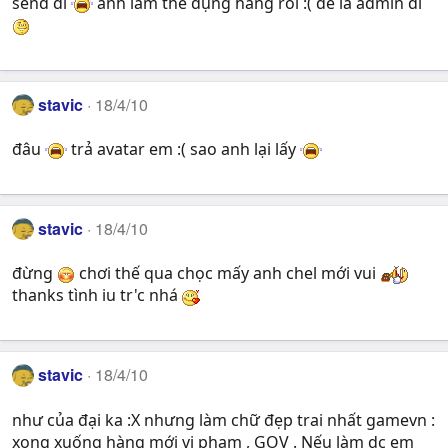
send đi
anh làm thế đụng hàng ròi :( để là admin đi
stavic
18/4/10
đâu
trả avatar em :( sao anh lại lấy
stavic
18/4/10
đừng
chơi thế qua chọc mấy anh chel mới vui
thanks tình iu tr'c nhá
stavic
18/4/10
như của đại ka :X nhưng làm chữ đẹp trai nhất gamevn :
xong xuống hàng mới vi phạm , GOV . Nếu làm dc em