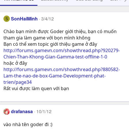
SonHaiMinh
3/4/12
S
Chào bạn mình được Goder giới thiệu, bạn có muốn
tham gia làm game với bọn mình không
Bạn có thể xem topic giới thiệu game ở đây
http://forums.gamevn.com/showthread.php?920279-
Chien-Than-Khong-Gian-Gamma-test-offline-1-0
hoặc ở đây
http://forums.gamevn.com/showthread.php?880582-
Lam-the-nao-de-box-Game-Development-phat-
trien/page34
Rất vui được làm quen với bạn
drafanasa
10/1/12
vào nhà tên goder đi :)