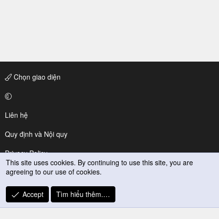
Chọn giao diện
Liên hệ
Quy định và Nội quy
Privacy Policy
This site uses cookies. By continuing to use this site, you are
agreeing to our use of cookies.
Trợ giúp
R
Accept
Tìm hiểu thêm.…
S
S