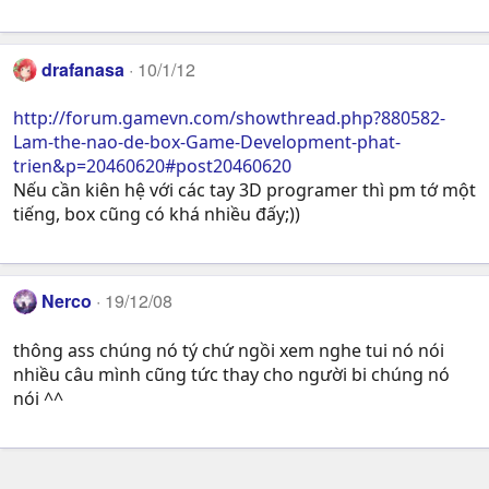
drafanasa
10/1/12
http://forum.gamevn.com/showthread.php?880582-
Lam-the-nao-de-box-Game-Development-phat-
trien&p=20460620#post20460620
Nếu cần kiên hệ với các tay 3D programer thì pm tớ một
tiếng, box cũng có khá nhiều đấy;))
Nerco
19/12/08
thông ass chúng nó tý chứ ngồi xem nghe tui nó nói
nhiều câu mình cũng tức thay cho người bi chúng nó
nói ^^