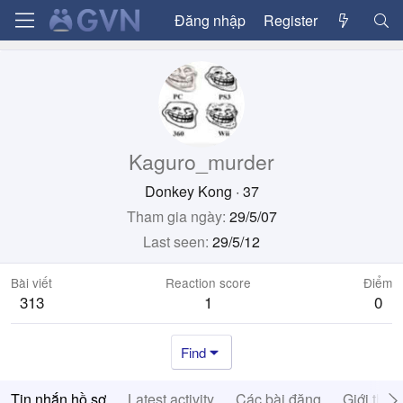
Đăng nhập
Register
Kaguro_murder
Donkey Kong
·
37
Tham gia ngày
29/5/07
Last seen
29/5/12
Bài viết
Reaction score
Điểm
313
1
0
Find
Tin nhắn hồ sơ
Latest activity
Các bài đăng
Giới thiệ