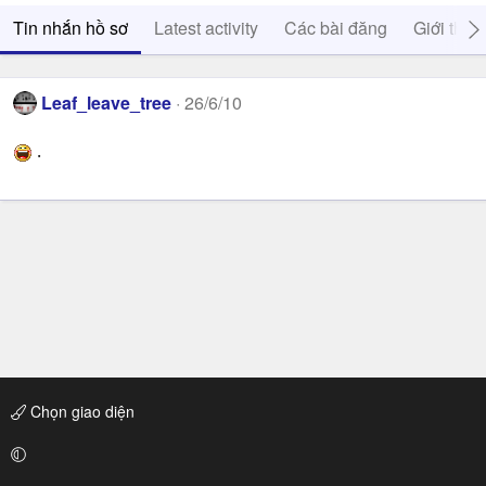
Tin nhắn hồ sơ
Latest activity
Các bài đăng
Giới thiệ
Leaf_leave_tree
26/6/10
.
Chọn giao diện