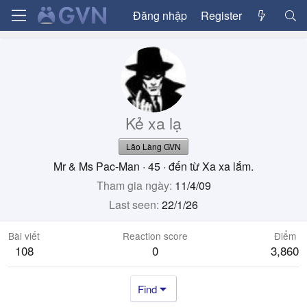
Đăng nhập
Register
Kẻ xa lạ
Lão Làng GVN
Mr & Ms Pac-Man
·
45
·
đến từ
Xa xa lắm.
Tham gia ngày
11/4/09
Last seen
22/1/26
Bài viết
Reaction score
Điểm
108
0
3,860
Find