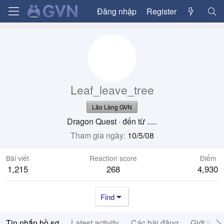
Đăng nhập
Register
Leaf_leave_tree
Lão Làng GVN
Dragon Quest
·
đến từ
.....
Tham gia ngày
10/5/08
Bài viết
Reaction score
Điểm
1,215
268
4,930
Find
Tin nhắn hồ sơ
Latest activity
Các bài đăng
Giới thiệ