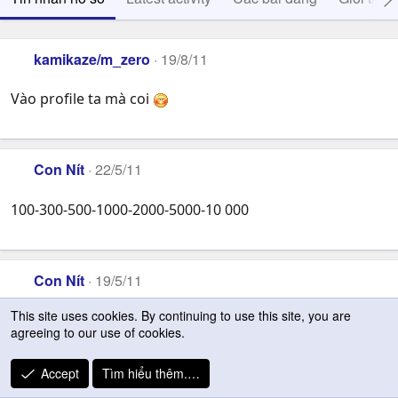
kamikaze/m_zero
19/8/11
Vào profile ta mà coi
Con Nít
22/5/11
100-300-500-1000-2000-5000-10 000
Con Nít
19/5/11
This site uses cookies. By continuing to use this site, you are
4x-5x thì trapper ăn, còn 6x trở đi thì ninja mạnh hơn~
agreeing to our use of cookies.
Accept
Tìm hiểu thêm.…
Con Nít
19/5/11