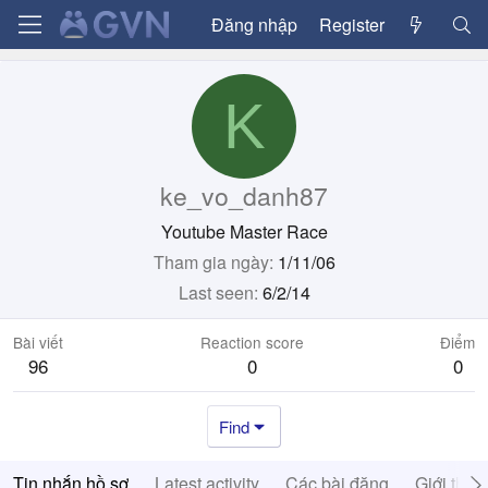
Đăng nhập
Register
K
ke_vo_danh87
Youtube Master Race
Tham gia ngày
1/11/06
Last seen
6/2/14
Bài viết
Reaction score
Điểm
96
0
0
Find
Tin nhắn hồ sơ
Latest activity
Các bài đăng
Giới thiệ