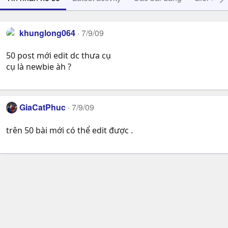
khunglong064
7/9/09
50 post mới edit dc thưa cụ
cụ là newbie àh ?
GiaCatPhuc
7/9/09
trên 50 bài mới có thể edit được .