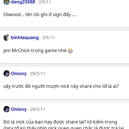
dang23588
3/5/11
Eliwood... tên tôi ghi ở sign đấy ....
binhtaquang
3/5/11
pm MrChick trong game nhé
Oniony
29/3/11
vậy trước đó người mượn nick này share cho tđ là ai?
Oniony
28/3/11
Đó là nick của bạn hay được share lại? tớ kiếm trong
data tđ ko thấy,nhìn nick quen quen chắc là được trả lại