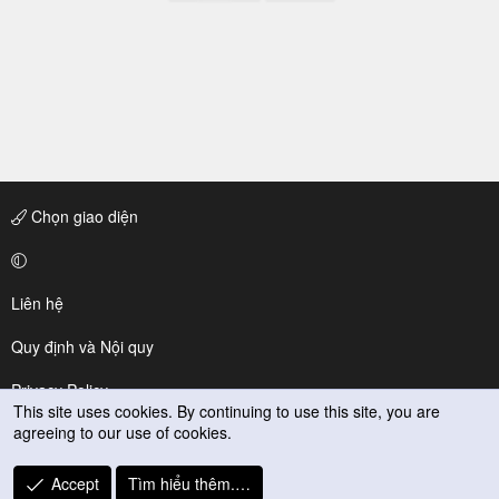
Chọn giao diện
Liên hệ
Quy định và Nội quy
Privacy Policy
This site uses cookies. By continuing to use this site, you are
agreeing to our use of cookies.
Trợ giúp
R
Accept
Tìm hiểu thêm.…