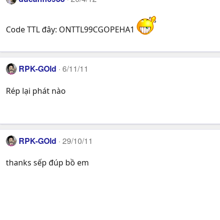
Code TTL đây: ONTTL99CGOPEHA1
RPK-GOld
6/11/11
Rép lại phát nào
‏
RPK-GOld
29/10/11
thanks sếp đúp bồ em
‏
‏
‏