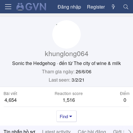
Đăng nhập
Register
khunglong064
Sonic the Hedgehog
·
đến từ
The city of wine & milk
Tham gia ngày
26/6/06
Last seen
3/2/21
Bài viết
Reaction score
Điểm
4,654
1,516
0
Find
Tin nhắn hồ sơ
Latest activity
Các bài đăng
Giới thiệ