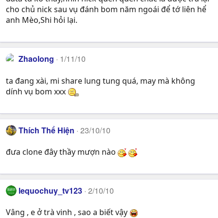
cho chủ nick sau vụ đánh bom năm ngoái để tớ liên hể
anh Mèo,Shi hỏi lại.
Zhaolong
1/11/10
ta đang xài, mi share lung tung quá, may mà không
dính vụ bom xxx
Thích Thể Hiện
23/10/10
đưa clone đây thầy mượn nào
lequochuy_tv123
2/10/10
Vâng , e ở trà vinh , sao a biết vậy