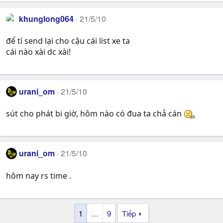
khunglong064
21/5/10
để tí send lại cho cậu cái list xe ta
cái nào xài dc xài!
urani_om
21/5/10
sút cho phát bi giờ, hôm nào có đua ta chả cán
urani_om
21/5/10
hôm nay rs time .
1
…
9
Tiếp