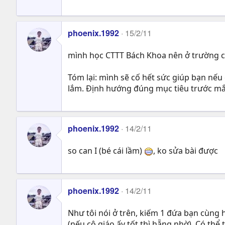
phoenix.1992
15/2/11
mình học CTTT Bách Khoa nên ở trường cũ
Tóm lại: mình sẽ cố hết sức giúp bạn nế
lắm. Định hướng đúng mục tiêu trước mắ
phoenix.1992
14/2/11
so can I (bé cái lầm)
, ko sửa bài được
phoenix.1992
14/2/11
Như tôi nói ở trên, kiếm 1 đứa bạn cùng 
(nếu cô giáo ấy tốt thì hẵng nhờ). Có thể