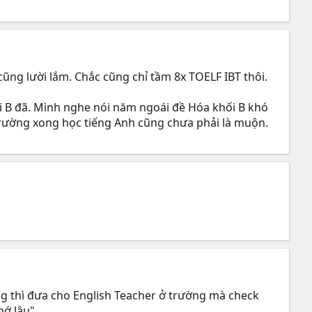
ng lười lắm. Chắc cũng chỉ tầm 8x TOELF IBT thôi.
ối B đã. Mình nghe nói năm ngoái đề Hóa khối B khó
rường xong học tiếng Anh cũng chưa phải là muộn.
ng thì đưa cho English Teacher ở trường mà check
hớ lâu".