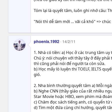
Tóm lại là quyết tâm, luôn ghi nhớ câu: T
"Nói thì dễ làm mới ... vãi cả khó" => ch
phoenix.1992
14/2/11
1. Nhà có tiền: a) Học ở các trung tâm uy 
Chú ý: nói chuyện với thầy tây ở đấy phải
thì cũng phải nói để người ta còn sửa.
b) Học mấy lò luyện thi TOELF, IELTS quy
gió.
2. Nha bình thường:quyết tâm a) Mỗi ngày
b) Nghe CNN (thầy giáo của rất nhiều ngư
Star Movie hoặc HBO, xem phim mà đoán 
c) Chăm đọc sách tiếng anh, có quyển từ 
d) Tìm một đứa cùng chí hướng, quyết tâm