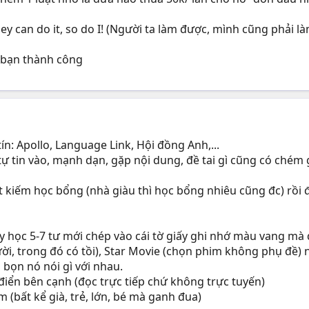
hey can do it, so do I! (Người ta làm được, mình cũng phải l
úc bạn thành công
tín: Apollo, Language Link, Hội đồng Anh,...
 tự tin vào, mạnh dạn, gặp nội dung, đề tai gì cũng có chém
ết kiếm học bổng (nhà giàu thì học bổng nhiêu cũng đc) rồi
 học 5-7 tư mới chép vào cái tờ giấy ghi nhớ màu vang mà 
ời, trong đó có tồi), Star Movie (chọn phim không phụ đề) 
bọn nó nói gì với nhau.
điển bên cạnh (đọc trực tiếp chứ không trực tuyến)
 (bất kể già, trẻ, lớn, bé mà ganh đua)