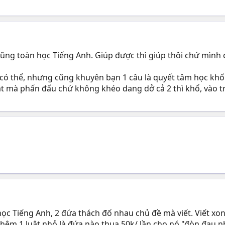
ng toàn học Tiếng Anh. Giúp được thì giúp thôi chứ mình cũ
u có thể, nhưng cũng khuyên bạn 1 câu là quyết tâm học kh
t mà phấn đấu chứ không khéo dang dở cả 2 thì khổ, vào t
học Tiếng Anh, 2 đứa thách đố nhau chủ đề mà viết. Viết xo
 thêm 1 luật nhỏ là đứa nào thua 50k/ lần cho nó "đòn đau n