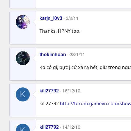
karjn_l0v3
3/2/11
Thanks, HPNY too.
thokimhoan
23/1/11
Ko có gì, bực j cứ xả ra hết, giữ trong ng
kill27792
16/12/10
K
kill27792
http://forum.gamevn.com/sho
kill27792
14/12/10
K