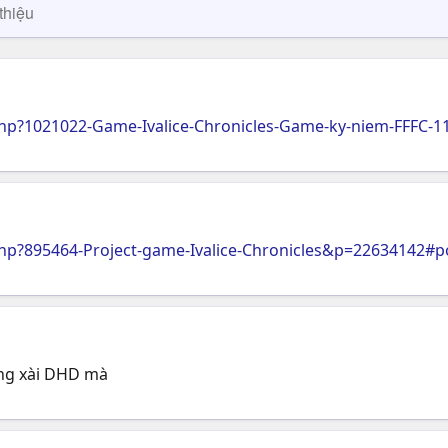
thiệu
p?1021022-Game-Ivalice-Chronicles-Game-ky-niem-FFFC-1
p?895464-Project-game-Ivalice-Chronicles&p=22634142#p
ng xài DHD mà