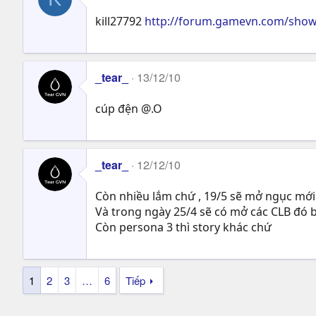
kill27792
http://forum.gamevn.com/sho
_tear_
13/12/10
cúp đện @.O
_tear_
12/12/10
Còn nhiều lắm chứ , 19/5 sẽ mở ngục mới t
Và trong ngày 25/4 sẽ có mở các CLB đó bạ
Còn persona 3 thì story khác chứ
1
2
3
…
6
Tiếp