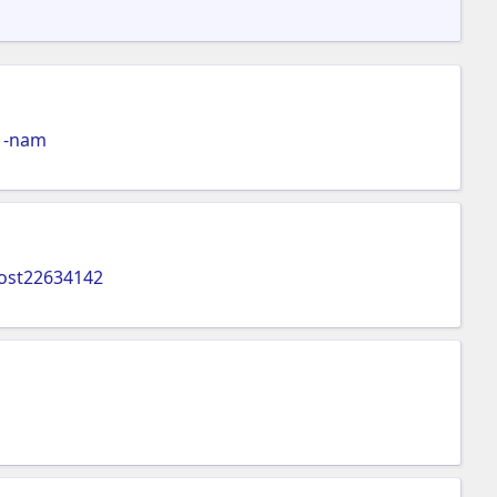
1-nam
ost22634142