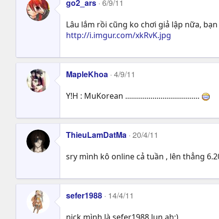
go2_ars
6/9/11
Lâu lắm rồi cũng ko chơi giả lập nữa, b
http://i.imgur.com/xkRvK.jpg
MapleKhoa
4/9/11
Y!H : MuKorean ......................................
ThieuLamDatMa
20/4/11
sry mình kô online cả tuần , lên thẳng 6.
sefer1988
14/4/11
nick mình là sefer1988 lun ah:)