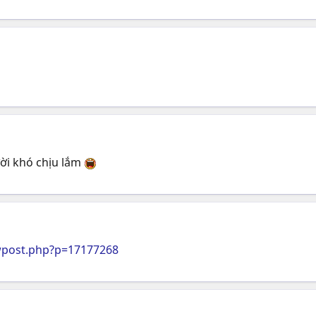
ười khó chịu lắm
wpost.php?p=17177268