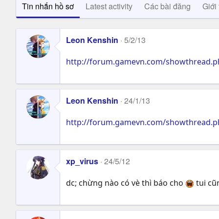
Tin nhắn hồ sơ
Latest activity
Các bài đăng
Giới 
Leon Kenshin
5/2/13
http://forum.gamevn.com/showthread.ph
Leon Kenshin
24/1/13
http://forum.gamevn.com/showthread.ph
xp_virus
24/5/12
dc; chừng nào có vè thì báo cho
tui cũ