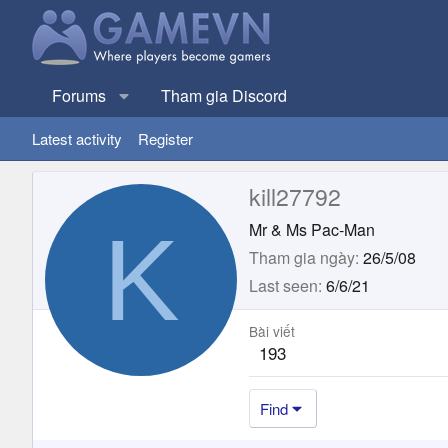
Forums
Tham gia Discord
Latest activity
Register
kill27792
K
Mr & Ms Pac-Man
Tham gia ngày
26/5/08
Last seen
6/6/21
Bài viết
193
Find