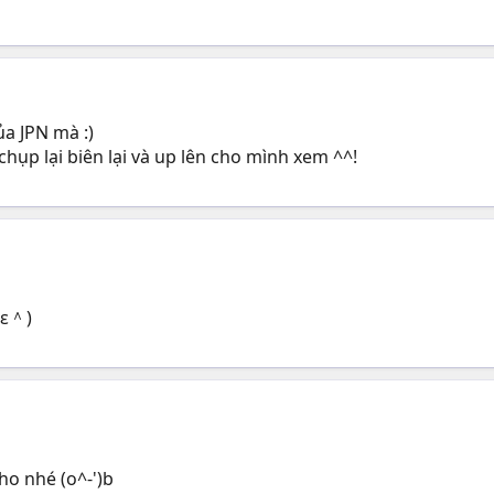
ủa JPN mà :)
chụp lại biên lại và up lên cho mình xem ^^!
＾ε＾)
ho nhé (o^-')b