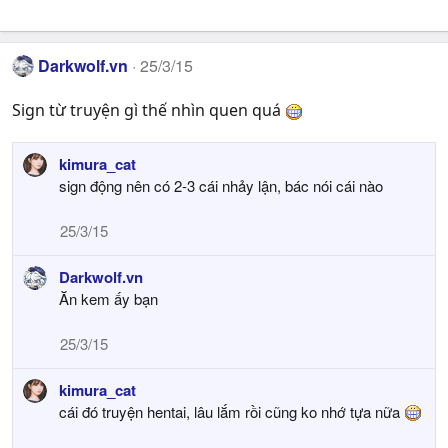
Darkwolf.vn
25/3/15
Sign từ truyện gì thế nhìn quen quá
kimura_cat
sign động nên có 2-3 cái nhảy lận, bác nói cái nào
25/3/15
Darkwolf.vn
Ăn kem ấy bạn
25/3/15
kimura_cat
cái đó truyện hentai, lâu lắm rồi cũng ko nhớ tựa nữa