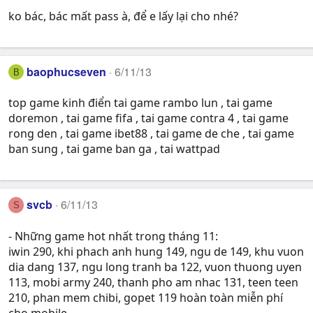
ko bác, bác mất pass à, để e lấy lại cho nhé?
baophucseven
6/11/13
B
top game kinh điển tai game rambo lun , tai game
doremon , tai game fifa , tai game contra 4 , tai game
rong den , tai game ibet88 , tai game de che , tai game
ban sung , tai game ban ga , tai wattpad
svcb
6/11/13
S
- Những game hot nhất trong tháng 11:
iwin 290, khi phach anh hung 149, ngu de 149, khu vuon
dia dang 137, ngu long tranh ba 122, vuon thuong uyen
113, mobi army 240, thanh pho am nhac 131, teen teen
210, phan mem chibi, gopet 119 hoàn toàn miễn phí
cho mobile