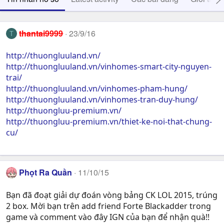
thantai9999
23/9/16
T
http://thuongluuland.vn/
http://thuongluuland.vn/vinhomes-smart-city-nguyen-
trai/
http://thuongluuland.vn/vinhomes-pham-hung/
http://thuongluuland.vn/vinhomes-tran-duy-hung/
http://thuongluu-premium.vn/
http://thuongluu-premium.vn/thiet-ke-noi-that-chung-
cu/
Phọt Ra Quần
11/10/15
Bạn đã đoạt giải dự đoán vòng bảng CK LOL 2015, trúng
2 box. Mời bạn trên add friend Forte Blackadder trong
game và comment vào đây IGN của bạn để nhận quà!!