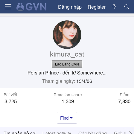
Đăng nhập
Register
kimura_cat
Lão Làng GVN
Persian Prince
·
đến từ
Somewhere...
Tham gia ngày
13/4/06
Bài viết
Reaction score
Điểm
3,725
1,309
7,830
Find
Tin nhắn hồ sơ
Latest activity
Các bài đăng
Giới thiệ