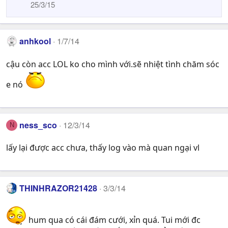
25/3/15
anhkool
1/7/14
cậu còn acc LOL ko cho mình với.sẽ nhiệt tình chăm sóc
e nó
ness_sco
12/3/14
N
lấy lại được acc chưa, thấy log vào mà quan ngại vl
THINHRAZOR21428
3/3/14
hum qua có cái đám cưới, xỉn quá. Tui mới đc