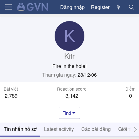
Đăng nhập
Register
K
Kitr
Fire in the hole!
Tham gia ngày
28/12/06
Bài viết
Reaction score
Điểm
2,789
3,142
0
Find
Tin nhắn hồ sơ
Latest activity
Các bài đăng
Giới thiệ