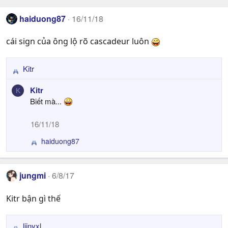
haiduong87
16/11/18
cái sign của ông lộ rõ cascadeur luôn
Kitr
R
e
Kitr
K
a
Biết mà...
c
t
16/11/18
i
o
haiduong87
R
n
e
s
a
:
c
jungmi
6/8/17
t
i
Kitr bận gì thế
o
n
s
liinyxl