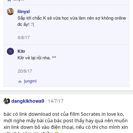
R
:
e
liinyxl
a
Sắp tới chắc K sẽ vừa học vừa làm nên sợ không online
c
đc ấy! :'(
t
i
6/8/17
o
n
Kitr
s
K
:
Kitr về lại rồi nha. ^^
20/8/17
jungmi
R
e
a
c
dangkikhowa9
14/7/17
t
i
bác có link download ost của fillm Socrates in love ko,
o
mới nghe mấy bài của bác post thấy hay quá nên muốn
n
xin link down bỏ vào điện thoại, nếu có thì cho mình xin
s