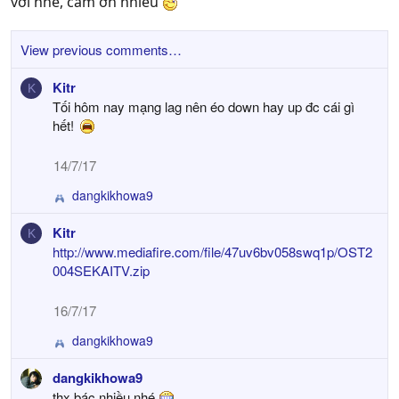
với nhé, cám ơn nhiều
:
View previous comments…
Kitr
K
Tối hôm nay mạng lag nên éo down hay up đc cái gì
hết!
14/7/17
dangkikhowa9
R
e
Kitr
K
a
http://www.mediafire.com/file/47uv6bv058swq1p/OST2
c
t
004SEKAITV.zip
i
o
16/7/17
n
s
dangkikhowa9
R
:
e
dangkikhowa9
a
thx bác nhiều nhé
c