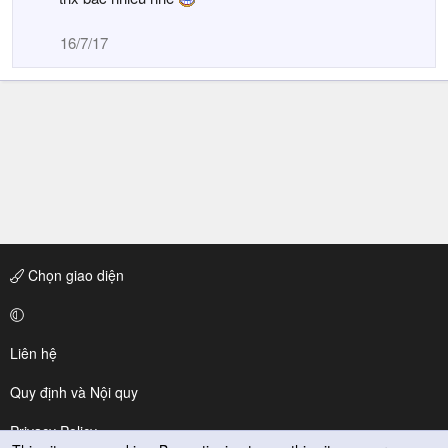
t
i
16/7/17
o
n
s
:
Chọn giao diện
Liên hệ
Quy định và Nội quy
Privacy Policy