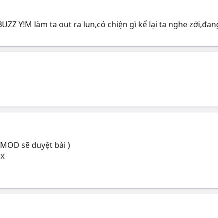
BUZZ Y!M làm ta out ra lun,có chiện gì kể lại ta nghe zới,đa
 MOD sẽ duyệt bài )
ox