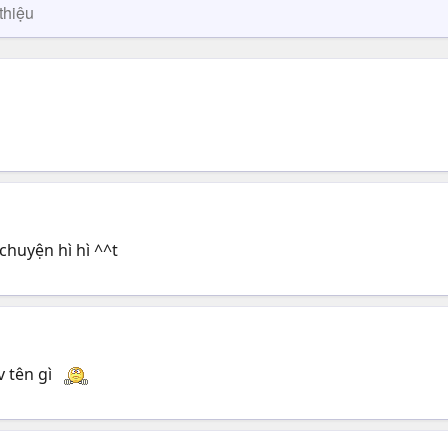
thiệu
chuyện hì hì ^^t
v tên gì