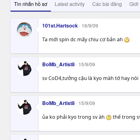
Tin nhắn hồ sơ
Latest activity
Các bài đăng
Giới 
101st.Hartsock
16/9/09
Ta mới spin dc mấy chiu cơ bản ah
BoMb_Artist8
15/9/09
sv CoD4,tưởng cậu là kyo màh tớ hay nói 
BoMb_Artist8
15/9/09
ủa ko phải kyo trong sv àh
thế trong s