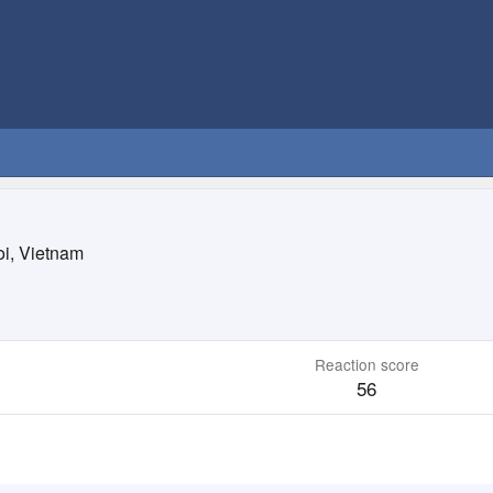
i, Vietnam
Reaction score
56