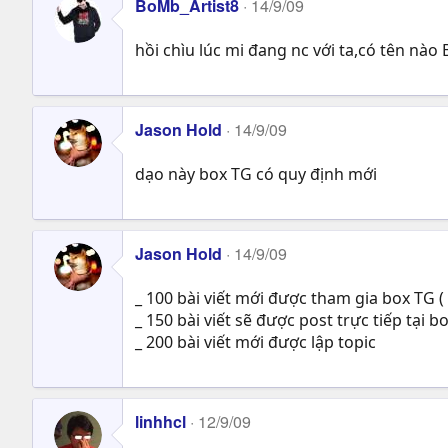
BoMb_Artist8
14/9/09
hồi chìu lúc mi đang nc với ta,có tên nào 
Jason Hold
14/9/09
dạo này box TG có quy định mới
Jason Hold
14/9/09
_ 100 bài viết mới được tham gia box TG (
_ 150 bài viết sẽ được post trực tiếp tại b
_ 200 bài viết mới được lập topic
linhhcl
12/9/09