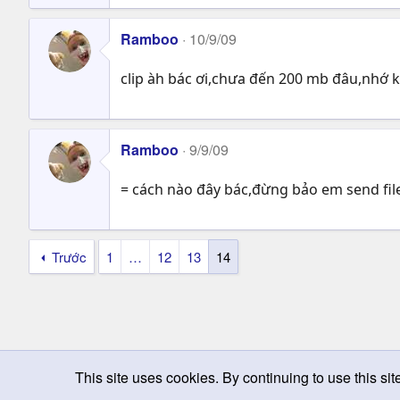
Ramboo
10/9/09
clip àh bác ơi,chưa đến 200 mb đâu,nhớ
Ramboo
9/9/09
= cách nào đây bác,đừng bảo em send fil
Trước
1
…
12
13
14
This site uses cookies. By continuing to use this sit
Chọn giao diện
Change width