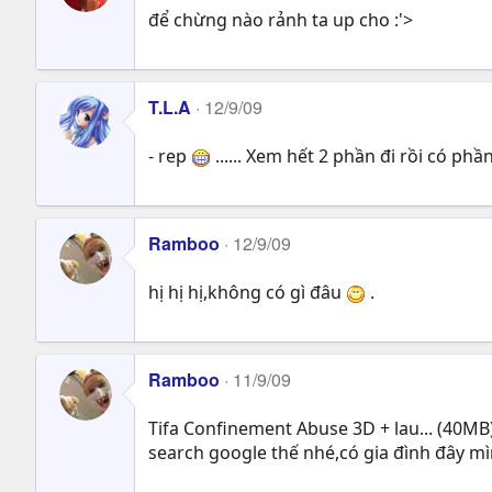
để chừng nào rảnh ta up cho :'>
T.L.A
12/9/09
- rep
...... Xem hết 2 phần đi rồi có phần 2 :
Ramboo
12/9/09
hị hị hị,không có gì đâu
.
Ramboo
11/9/09
Tifa Confinement Abuse 3D + lau... (40MB
search google thế nhé,có gia đình đây 