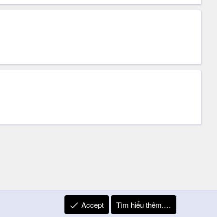
Accept
Tìm hiểu thêm.…
R
Liên hệ
Quy định và Nội quy
Privacy Policy
Trợ giúp