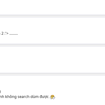
'> .........
)
mình không search dùm được