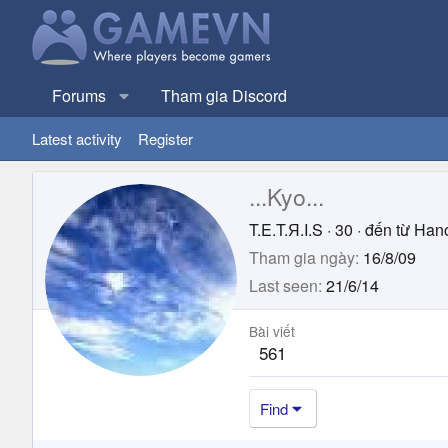
Forums
Tham gia Discord
Latest activity
Register
...Kyo...
T.E.T.Я.I.S
·
30
·
đến từ
Hano
Tham gia ngày
16/8/09
Last seen
21/6/14
Bài viết
561
Find